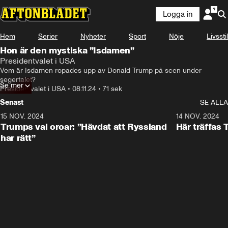
Logga in
Hem
Serier
Nyheter
Sport
Nöje
Livsstil
Hon är den mystiska ”Isdamen”
Presidentvalet i USA
Vem är Isdamen ropades upp av Donald Trump på scen under 
segertalet?
Se mer
Presidentvalet i USA
•
08.11.24
•
71 sek
Senast
SE ALLA
15 NOV. 2024
1:21
14 NOV. 2024
Trumps val oroar: ”Hävdat att Ryssland
Här träffas
har rätt”