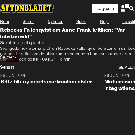
Logga in
Hem
Serier
Nyheter
Sport
Nöje
Livsstil
Rebecka Fallenqvist om Anne Frank-kritiken: ”Var
inte beredd”
Samhälle och politik
Sverigedemokraterna-profilen Rebecka Fallenqvist berättar om sin bok 
där hon berättar om de olika kontroverser som hon varit i under åren. 
Se mer
Bland annat hennes uttalande om Anne Frank som blev en 
Samhälle och politik
•
09.11.24
•
3 min
internationell nyhet.
Senast
SE ALLA
28 JUNI 2025
1:48
28 JUNI 2025
Britz blir ny arbetsmarknadsminister
Mohamsson b
integration