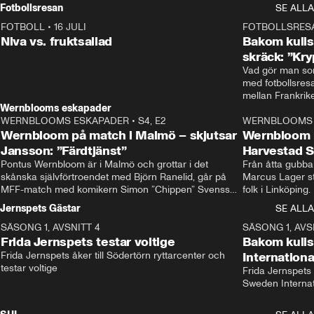
Rydström tar över
Fotbollsresan
SE ALLA
FOTBOLL
•
16 JULI
0:44
FOTBOLLSRES
Niva vs. fruktsallad
Bakom kulis
skräck: ”Kry
Vad gör man som
med fotbollsres
Wernblooms eskapader
WERNBLOOMS ESKAPADER
•
S4, E2
38:23
WERNBLOOMS 
Wernbloom på match i Malmö – skjutsar
Wernbloom 
Jansson: ”Färdtjänst”
Harvestad 
Pontus Wernbloom är i Malmö och grottar i det 
Från åtta gubbar 
skånska självförtroendet med Björn Ranelid, går på 
Marcus Lager sta
MFF-match med komikern Simon ”Chippen” Svensson 
folk i Linköping
och hjälper skadade stjärnbacken Pontus Jansson 
och Wernbloom kl
Jernspets Gästar
SE ALLA
hem. 
SÄSONG 1, AVSNITT 4
13:37
SÄSONG 1, AVS
Frida Jernspets testar voltige
Bakom kuli
Frida Jernspets åker till Södertörn ryttarcenter och 
Internation
testar voltige
Frida Jernspets 
Sweden Interna