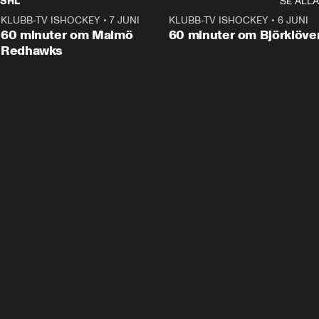
SHL
SE ALLA
KLUBB-TV ISHOCKEY
•
7 JUNI
1:02:53
KLUBB-TV ISHOCKEY
•
6 JUNI
1:0
Plus
60 minuter om Malmö
60 minuter om Björklöve
Redhawks