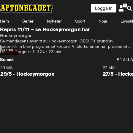
Logga in
Hem
Serier
Nyheter
Sport
Nöje
Livsstil
Repris 11/11 – se Hockeymorgon här
Hockeymorgon
Se måndagens avsnitt av Hockeymorgon. OBS! På grund av 
ljudproblem blev programmet kortare. Vi återkommer när problemet är 
Se mer
löst.
Hockeymorgon
•
11.11.24
•
72 min
Senast
SE ALLA
29 MAJ
27 MAJ
29/5 - Hockeymorgon
27/5 - Hoc