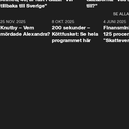
tillbaka till Sverige”
till?”
SE ALLA
3
25 NOV. 2025
31:05
8 OKT. 2025
4:29
4 JUNI 2025
Knutby – Vem
200 sekunder –
Finansmin
mördade Alexandra?
Köttfusket: Se hela
125 procent
programmet här
"Skattever
viktig uppg