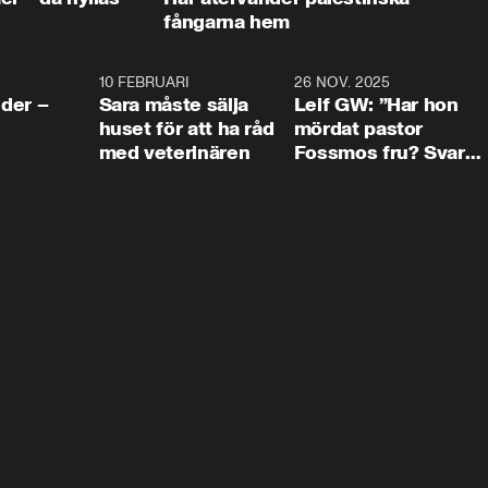
fångarna hem
4:24
10 FEBRUARI
4:13
26 NOV. 2025
8:1
der –
Sara måste sälja
Leif GW: ”Har hon
huset för att ha råd
mördat pastor
med veterinären
Fossmos fru? Svar
nej.”