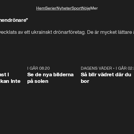
Hem
Serier
Nyheter
Sport
Nöje
Mer
Livsstil
nendrönare”
ecklats av ett ukrainskt drönarföretag. De är mycket lättare
1:26
I GÅR 08:20
0:31
DAGENS VÄDER
•
I GÅR 02
1:0
st i
Se de nya bilderna
Så blir vädret där du
kan inte
på solen
bor