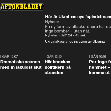
Här är Ukrainas nya ”spindelman
Nyheter
En ny form av attackdrönare har utv
inga bomber – utan nät.
Nyheter
•
09.11.24
•
45 sek
Ukraina
Rysslands invasion av Ukraina
I GÅR 19:07
0:42
I GÅR 12:19
0:45
I GÅR 10:16
Dramatiska scenen –
Här knockas
Per-Inge fa
med mirakulöst slut
politikern på
hemmet – 
stranden
komma ut