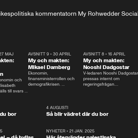
r inrikespolitiska kommentatorn My Rohwedder Soci
27 MAJ
3:51
AVSNITT 9
•
30 APRIL
24:00
AVSNITT 8
•
16 APRIL
25:1
kten:
My och makten:
My och makten:
Mikael Damberg
Nooshi Dadgostar
on
Ekonomin, 
V-ledaren Nooshi Dadgostar
finansministerrollen och 
pressas internt om 
onomin och 
demografikrisen. 
regeringsfrågan.

lisabeth 
Oppositionen ställs till svars 
I Aftonbladets 
ls till svars 
när Socialdemokraternas 
partiledarutfrågning ”My 
stern gästar 
Mikael Damberg gästar My 
och Makten” sätter hon ner 
My och Makten. 
och Makten. 
foten mot kritikerna:

1:06
4 AUGUSTI
1:0
– Vi ställer upp i val. Ska vi 
 du bor
Så blir vädret där du bor
vara med så sitter vi förstås 
25
1:22
NYHETER
•
21 JAN. 2025
0:5
ael – då hyllas
Här återvänder palestinska