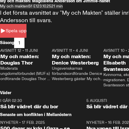
My och makten: Magdalena Andersson om Jimmie-hånet
My och makten
S1 E1
23.10.25
21 min
I det första avsnittet av ”My och Makten” ställe
Andersson till svars.
Spela upp
1
Säsong
AVSNITT 12
•
11 JUNI
26:27
AVSNITT 11
•
4 JUNI
23:40
AVSNITT 10
•
My och makten:
My och makten:
My och ma
Douglas Thor
Denice Westerberg
Elisabeth
Moderata 
Ungsvenskarnas 
Svantess
ungdomsförbundet (MUF:s) 
förbundsordförande Denice 
Kvinnorna, ek
ordförande Douglas Thor 
Westerberg gästar My och 
migrationen. E
gästar My och makten. I 
makten. I avsnittet 
Svantesson stäl
avsnittet diskuteras 
diskuteras migrationsfrågan 
när finansmini
Väder
tonårsutvisningarna och hur 
och hur SD ska locka 
Moderaterna ska locka 
kvinnliga väljare. 
I GÅR 02:30
1:06
5 AUGUSTI
väljare till valet i höst. 
Så blir vädret där du bor
Så blir vädret där
Senaste om konflikten i Mellanöstern
NYHETER
•
17 FEB. 2025
0:45
NYHETER
•
16 FEB. 20
500 dagar av krig i Gaza – se
Nya vapen till Isr