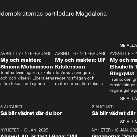
aldemokraternas partiledare Magdalena 
SE ALLA
7
AVSNITT 7
•
19 FEBRUARI
24:30
AVSNITT 6
•
12 FEBRUARI
27:30
AVSNITT 5
•
My och makten:
My och makten: Ulf
My och ma
Simona Mohamsson
Kristersson
Elisabeth
 
Tonårsutvisningarna, skolan 
Tonårsutvisningarna, 
Ringqvist
och och krisen i Liberalerna 
regeringsfrågan och 
Trump, den gr
står i fokus i det sjunde 
matpriserna står i fokus i 
omställningen
avsnittet av ”My och 
det sjätte avsnittet av ”My 
regeringsfråga
makten”. Se när 
och makten”. Se när 
centrum i det 
SE ALLA
Aftonbladets inrikespolitiska 
Aftonbladets inrikespolitiska 
avsnittet av ”
kommentator My 
kommentator My 
6
3 AUGUSTI
1:06
2 AUGUSTI
Makten”. Se nä
Rohwedder ställer 
Rohwedder ställer 
Så blir vädret där du bor
Så blir vädret där
Aftonbladets in
utbildnings- och 
statsminister Ulf Kristersson 
kommentator 
SE ALLA
integrationsminister Simona 
till svars.
Rohwedder stäl
Mohamsson till svars.
Centerpartiets
2
NYHETER
•
16 JAN. 2025
1:01
NYHETER
•
16 JAN. 20
Thand Ring till
Ahmed, 40, är fast i Gaza: ”Vill
Gazaborna: ”Vad s