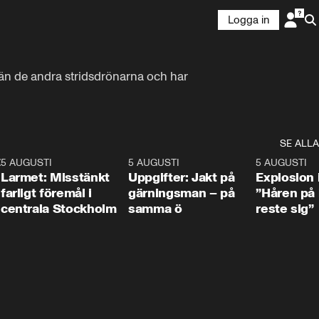
Logga in
 än de andra stridsdrönarna och har 
SE ALLA
:30
6
5 AUGUSTI
0:35
5 AUGUSTI
0:33
5 AUGUSTI
Larmet: Misstänkt
Uppgifter: Jakt på
Explosion 
farligt föremål i
gärningsman – på
”Håren på
centrala Stockholm
samma ö
reste sig”