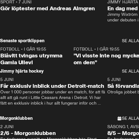
SPORT
•
7 JUNI
16:36
JIMMY HJÄRTA
Gör löptester med Andreas Almgren
En dag med 
Jimmy Wixtröm 
under debuten i
Senaste sportklippen
SE ALLA
FOTBOLL
•
I GÅR 19:55
0:29
FOTBOLL
•
I GÅR 19:55
Blåvitt tvingas utrymma
”Vi visste inte nog mycke
Gamla Ullevi
om dem”
Jimmy hjärta hockey
SE ALLA
5 JUNI
11:14
5 JUNI
Får exklusiv inblick under Detroit-match
Så förvandl
Över 1 000 personer jobbar under en match, för att få 
Otroliga jobbet
allt att gå runt i Little Ceasars Arena i Detroit. Vi har 
fått en exklusiv inblick i hur allt fungerar inför och 
under match i världens bästa hockeyliga
Morgonklubben
SE ALLA
2 JUNI
SÄSONG 1, AVSN
2/6 - Morgonklubben
8/5 – Morg