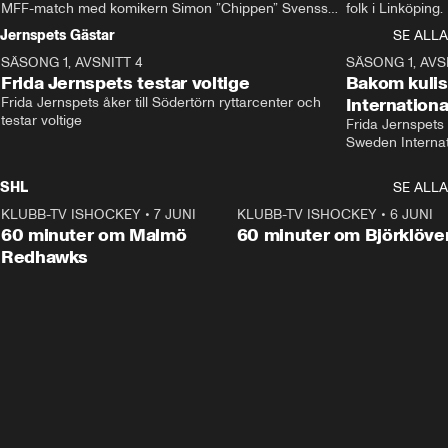
MFF-match med komikern Simon ”Chippen” Svensson 
folk i Linköping
och hjälper skadade stjärnbacken Pontus Jansson 
och Wernbloom kl
Jernspets Gästar
SE ALLA
hem. 
SÄSONG 1, AVSNITT 4
13:37
SÄSONG 1, AVS
Frida Jernspets testar voltige
Bakom kuli
Frida Jernspets åker till Södertörn ryttarcenter och 
Internation
testar voltige
Frida Jernspets 
Sweden Interna
SHL
SE ALLA
KLUBB-TV ISHOCKEY
•
7 JUNI
1:02:53
KLUBB-TV ISHOCKEY
•
6 JUNI
1:0
Plus
60 minuter om Malmö
60 minuter om Björklöve
Redhawks