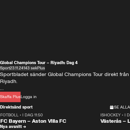
Global Champions Tour – Riyadh: Dag 4
Sport
23.11.24
143 sek
Plus
Sportbladet sänder Global Champions Tour direkt från 
Riyadh.

Se tävlingen med Plus! Engelsk kommentator.
Skaffa Plus
Logga in
Direktsänd sport
SE ALLA
FOTBOLL
•
I DAG 11:50
ISHOCKEY
•
I 
Plus
Plus
FC Bayern – Aston Villa FC
Västerås – 
Nya avsnitt →