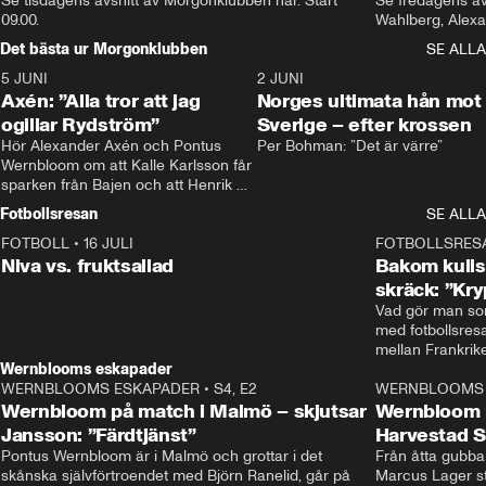
Se tisdagens avsnitt av Morgonklubben här. Start 
Se fredagens av
09.00. 
Det bästa ur Morgonklubben
SE ALLA
5 JUNI
0:44
2 JUNI
Axén: ”Alla tror att jag
Norges ultimata hån mot
ogillar Rydström”
Sverige – efter krossen
Hör Alexander Axén och Pontus 
Per Bohman: ”Det är värre”
Wernbloom om att Kalle Karlsson får 
sparken från Bajen och att Henrik 
Rydström tar över
Fotbollsresan
SE ALLA
FOTBOLL
•
16 JULI
0:44
FOTBOLLSRES
Niva vs. fruktsallad
Bakom kulis
skräck: ”Kry
Vad gör man som
med fotbollsres
Wernblooms eskapader
WERNBLOOMS ESKAPADER
•
S4, E2
38:23
WERNBLOOMS 
Wernbloom på match i Malmö – skjutsar
Wernbloom 
Jansson: ”Färdtjänst”
Harvestad 
Pontus Wernbloom är i Malmö och grottar i det 
Från åtta gubbar 
skånska självförtroendet med Björn Ranelid, går på 
Marcus Lager sta