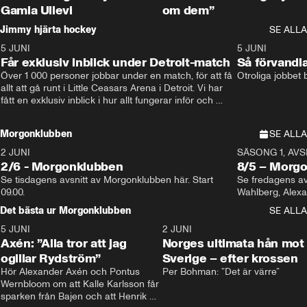
Gamla Ullevi
om dem”
Jimmy hjärta hockey
SE ALLA
5 JUNI
11:14
5 JUNI
Får exklusiv inblick under Detroit-match
Så förvandl
Över 1 000 personer jobbar under en match, för att få 
Otroliga jobbet
allt att gå runt i Little Ceasars Arena i Detroit. Vi har 
fått en exklusiv inblick i hur allt fungerar inför och 
under match i världens bästa hockeyliga
Morgonklubben
SE ALLA
2 JUNI
SÄSONG 1, AVSN
2/6 - Morgonklubben
8/5 – Morg
Se tisdagens avsnitt av Morgonklubben här. Start 
Se fredagens av
09.00. 
Det bästa ur Morgonklubben
SE ALLA
5 JUNI
0:44
2 JUNI
Axén: ”Alla tror att jag
Norges ultimata hån mot
ogillar Rydström”
Sverige – efter krossen
Hör Alexander Axén och Pontus 
Per Bohman: ”Det är värre”
Wernbloom om att Kalle Karlsson får 
sparken från Bajen och att Henrik 