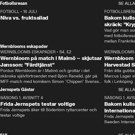
Rydström tar över
Fotbollsresan
SE ALLA
FOTBOLL
•
16 JULI
0:44
FOTBOLLSRES
Niva vs. fruktsallad
Bakom kulis
skräck: ”Kry
Vad gör man som
med fotbollsres
Wernblooms eskapader
WERNBLOOMS ESKAPADER
•
S4, E2
38:23
WERNBLOOMS 
Wernbloom på match i Malmö – skjutsar
Wernbloom 
Jansson: ”Färdtjänst”
Harvestad 
Pontus Wernbloom är i Malmö och grottar i det 
Från åtta gubbar 
skånska självförtroendet med Björn Ranelid, går på 
Marcus Lager sta
MFF-match med komikern Simon ”Chippen” Svensson 
folk i Linköping
och hjälper skadade stjärnbacken Pontus Jansson 
och Wernbloom kl
Jernspets Gästar
SE ALLA
hem. 
SÄSONG 1, AVSNITT 4
13:37
SÄSONG 1, AVS
Frida Jernspets testar voltige
Bakom kuli
Frida Jernspets åker till Södertörn ryttarcenter och 
Internation
testar voltige
Frida Jernspets 
Sweden Interna