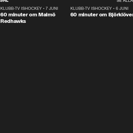
SHL
SE ALLA
KLUBB-TV ISHOCKEY
•
7 JUNI
1:02:53
KLUBB-TV ISHOCKEY
•
6 JUNI
1:0
Plus
60 minuter om Malmö
60 minuter om Björklöve
Redhawks