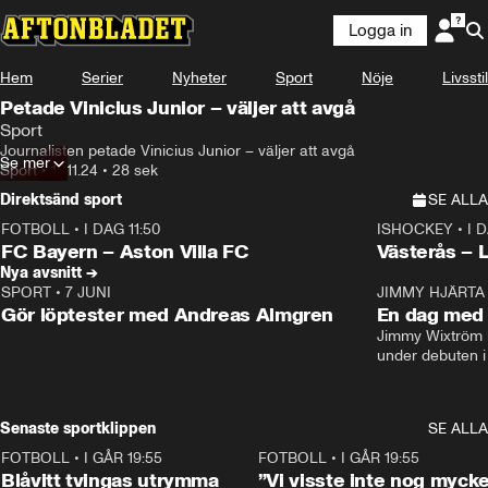
Logga in
Hem
Serier
Nyheter
Sport
Nöje
Livsstil
Petade Vinicius Junior – väljer att avgå
Sport
Journalisten petade Vinicius Junior – väljer att avgå
Se mer
Sport
•
10.11.24
•
28 sek
Direktsänd sport
SE ALLA
FOTBOLL
•
I DAG 11:50
ISHOCKEY
•
I 
Plus
Plus
FC Bayern – Aston Villa FC
Västerås – 
Nya avsnitt →
SPORT
•
7 JUNI
16:36
JIMMY HJÄRTA
Gör löptester med Andreas Almgren
En dag med 
Jimmy Wixtröm 
under debuten i
Senaste sportklippen
SE ALLA
FOTBOLL
•
I GÅR 19:55
0:29
FOTBOLL
•
I GÅR 19:55
Blåvitt tvingas utrymma
”Vi visste inte nog mycke