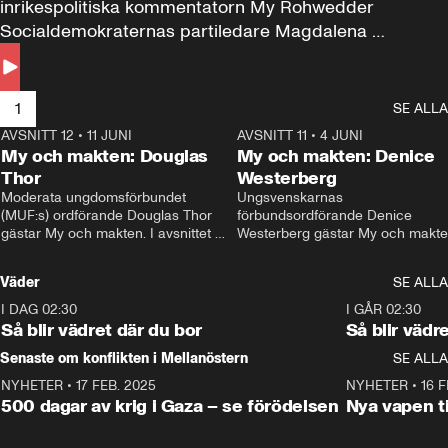
inrikespolitiska kommentatorn My Rohwedder 
Socialdemokraternas partiledare Magdalena 
Andersson till svars.
1
SE ALLA
AVSNITT 12
•
11 JUNI
26:27
AVSNITT 11
•
4 JUNI
2
My och makten: Douglas
My och makten: Denice
Thor
Westerberg
Moderata ungdomsförbundet 
Ungsvenskarnas 
(MUF:s) ordförande Douglas Thor 
förbundsordförande Denice 
gästar My och makten. I avsnittet 
Westerberg gästar My och makten.
diskuteras tonårsutvisningarna och 
avsnittet diskuteras migrationsfrå
hur Moderaterna ska locka väljare till 
och hur SD ska locka kvinnliga 
Väder
SE ALLA
valet i höst. 
väljare. 
I DAG 02:30
1:06
I GÅR 02:30
Så blir vädret där du bor
Så blir vädr
Senaste om konflikten i Mellanöstern
SE ALLA
NYHETER
•
17 FEB. 2025
0:45
NYHETER
•
16 F
500 dagar av krig i Gaza – se förödelsen
Nya vapen ti