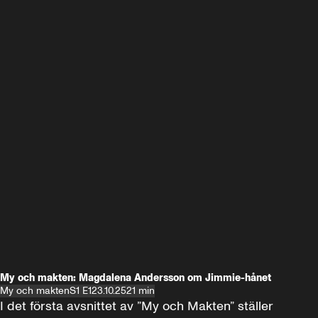
My och makten: Magdalena Andersson om Jimmie-hånet
My och makten
S1 E1
23.10.25
21 min
I det första avsnittet av ”My och Makten” ställer 