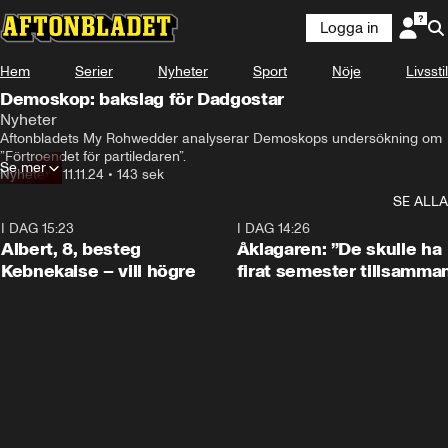
Logga in
Hem
Serier
Nyheter
Sport
Nöje
Livsstil
Demoskop: bakslag för Dadgostar
Nyheter
Aftonbladets My Rohwedder analyserar Demoskops undersökning om 
”Förtroendet för partiledaren”.
Se mer
Nyheter
•
11.11.24
•
143 sek
SE ALLA
I DAG 15:23
0:54
I DAG 14:26
Albert, 8, besteg
Åklagaren: ”De skulle ha
Kebnekaise – vill högre
firat semester tillsamma