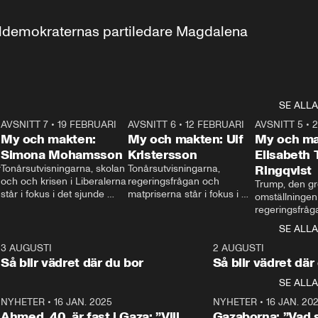
aldemokraternas partiledare Magdalena 
SE ALLA
7
AVSNITT 7
•
19 FEBRUARI
24:30
AVSNITT 6
•
12 FEBRUARI
27:30
AVSNITT 5
•
My och makten:
My och makten: Ulf
My och ma
Simona Mohamsson
Kristersson
Elisabeth
 
Tonårsutvisningarna, skolan 
Tonårsutvisningarna, 
Ringqvist
och och krisen i Liberalerna 
regeringsfrågan och 
Trump, den gr
står i fokus i det sjunde 
matpriserna står i fokus i 
omställningen
avsnittet av ”My och 
det sjätte avsnittet av ”My 
regeringsfråga
makten”. Se när 
och makten”. Se när 
centrum i det 
SE ALLA
Aftonbladets inrikespolitiska 
Aftonbladets inrikespolitiska 
avsnittet av ”
kommentator My 
kommentator My 
6
3 AUGUSTI
1:06
2 AUGUSTI
Makten”. Se nä
Rohwedder ställer 
Rohwedder ställer 
Så blir vädret där du bor
Så blir vädret där
Aftonbladets in
utbildnings- och 
statsminister Ulf Kristersson 
kommentator 
SE ALLA
integrationsminister Simona 
till svars.
Rohwedder stäl
Mohamsson till svars.
Centerpartiets
2
NYHETER
•
16 JAN. 2025
1:01
NYHETER
•
16 JAN. 20
Thand Ring till
Ahmed, 40, är fast i Gaza: ”Vill
Gazaborna: ”Vad s