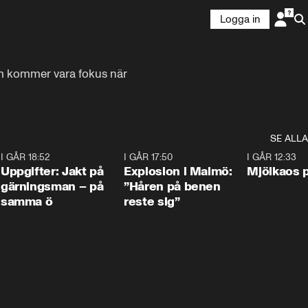
Logga in
om kommer vara fokus när 
SE ALLA
5
I GÅR 18:52
0:33
I GÅR 17:50
1:10
I GÅR 12:33
Uppgifter: Jakt på
Explosion i Malmö:
Mjölkaos p
gärningsman – på
”Håren på benen
samma ö
reste sig”