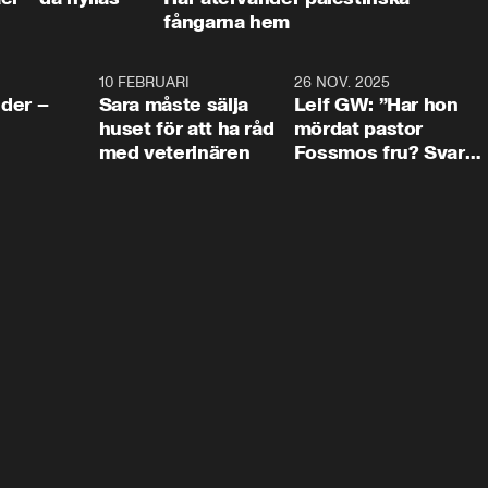
fångarna hem
4:24
10 FEBRUARI
4:13
26 NOV. 2025
8:1
der –
Sara måste sälja
Leif GW: ”Har hon
huset för att ha råd
mördat pastor
med veterinären
Fossmos fru? Svar
nej.”