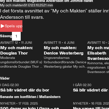
My och makten: Magdalena Andersson om Jimmie-hånet
My och makten
S1 E1
23.10.25
21 min
I det första avsnittet av ”My och Makten” ställe
Andersson till svars.
Spela upp
1
Säsong
AVSNITT 12
•
11 JUNI
26:27
AVSNITT 11
•
4 JUNI
23:40
AVSNITT 10
•
My och makten:
My och makten:
My och ma
Douglas Thor
Denice Westerberg
Elisabeth
Moderata 
Ungsvenskarnas 
Svantess
ungdomsförbundet (MUF:s) 
förbundsordförande Denice 
Kvinnorna, ek
ordförande Douglas Thor 
Westerberg gästar My och 
migrationen. E
gästar My och makten. I 
makten. I avsnittet 
Svantesson stäl
avsnittet diskuteras 
diskuteras migrationsfrågan 
när finansmini
Väder
tonårsutvisningarna och hur 
och hur SD ska locka 
Moderaterna ska locka 
kvinnliga väljare. 
I DAG 02:30
1:06
I GÅR 02:30
väljare till valet i höst. 
Så blir vädret där du bor
Så blir vädret där
Senaste om konflikten i Mellanöstern
NYHETER
•
17 FEB. 2025
0:45
NYHETER
•
16 FEB. 20
500 dagar av krig i Gaza – se
Nya vapen till Isr