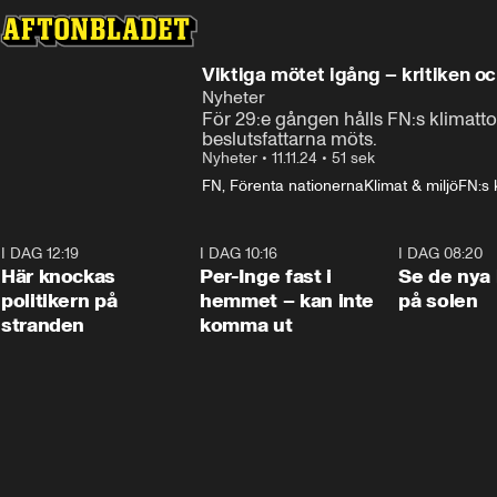
Viktiga mötet igång – kritiken o
Nyheter
För 29:e gången hålls FN:s klimatt
beslutsfattarna möts.
Nyheter
•
11.11.24
•
51 sek
FN, Förenta nationerna
Klimat & miljö
FN:s 
I DAG 12:19
0:45
I DAG 10:16
1:26
I DAG 08:20
Här knockas
Per-Inge fast i
Se de nya 
politikern på
hemmet – kan inte
på solen
stranden
komma ut