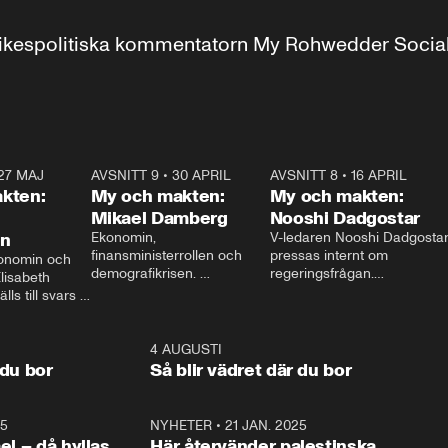
r inrikespolitiska kommentatorn My Rohwedder Soci
27 MAJ
3:51
AVSNITT 9
•
30 APRIL
24:00
AVSNITT 8
•
16 APRIL
25:1
kten:
My och makten:
My och makten:
Mikael Damberg
Nooshi Dadgostar
on
Ekonomin, 
V-ledaren Nooshi Dadgostar
finansministerrollen och 
pressas internt om 
onomin och 
demografikrisen. 
regeringsfrågan.

lisabeth 
Oppositionen ställs till svars 
I Aftonbladets 
ls till svars 
när Socialdemokraternas 
partiledarutfrågning ”My 
stern gästar 
Mikael Damberg gästar My 
och Makten” sätter hon ner 
My och Makten. 
och Makten. 
foten mot kritikerna:

1:06
4 AUGUSTI
1:0
– Vi ställer upp i val. Ska vi 
 du bor
Så blir vädret där du bor
vara med så sitter vi förstås 
25
1:22
NYHETER
•
21 JAN. 2025
0:5
ael – då hyllas
Här återvänder palestinska