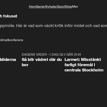
Hem
Serier
Nyheter
Sport
Nöje
Mer
Livsstil
ch fokuset
oppmöte. Här är vad som väckt kritik inför mötet och vad s
klimatkonferens
0:31
DAGENS VÄDER
•
I DAG 02:30
1:06
I GÅR 21:41
0:3
bilderna
Så blir vädret där du
Larmet: Misstänkt
bor
farligt föremål i
centrala Stockholm