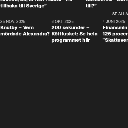
tillbaka till Sverige”
till?”
SE ALLA
3
25 NOV. 2025
31:05
8 OKT. 2025
4:29
4 JUNI 2025
Knutby – Vem
200 sekunder –
Finansmin
mördade Alexandra?
Köttfusket: Se hela
125 procent
programmet här
"Skattever
viktig uppg