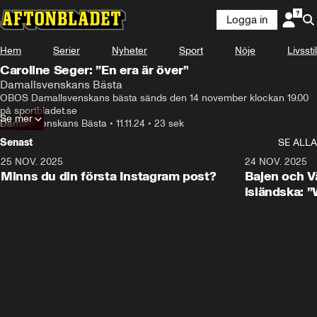
Logga in
Hem
Serier
Nyheter
Sport
Nöje
Livsstil
Caroline Seger: ”En era är över”
Damallsvenskans Bästa
OBOS Damallsvenskans bästa sänds den 14 november klockan 19.00 
på sportbladet.se
Se mer
Damallsvenskans Bästa
•
11.11.24
•
23 sek
Senast
SE ALLA
25 NOV. 2025
0:50
24 NOV. 2025
Minns du din första Instagram post?
Bajen och V
isländska: 