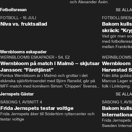
och Alexander Axén.
Fotbollsresan
SE ALLA
FOTBOLL
•
16 JULI
0:44
FOTBOLLSRES
Niva vs. fruktsallad
Bakom kulis
skräck: ”Kry
Vad gör man som
med fotbollsres
Wernblooms eskapader
WERNBLOOMS ESKAPADER
•
S4, E2
38:23
WERNBLOOMS 
Wernbloom på match i Malmö – skjutsar
Wernbloom 
Jansson: ”Färdtjänst”
Harvestad 
Pontus Wernbloom är i Malmö och grottar i det 
Från åtta gubbar 
skånska självförtroendet med Björn Ranelid, går på 
Marcus Lager sta
MFF-match med komikern Simon ”Chippen” Svensson 
folk i Linköping
och hjälper skadade stjärnbacken Pontus Jansson 
och Wernbloom kl
Jernspets Gästar
SE ALLA
hem. 
SÄSONG 1, AVSNITT 4
13:37
SÄSONG 1, AVS
Frida Jernspets testar voltige
Bakom kuli
Frida Jernspets åker till Södertörn ryttarcenter och 
Internation
testar voltige
Frida Jernspets 
Sweden Interna