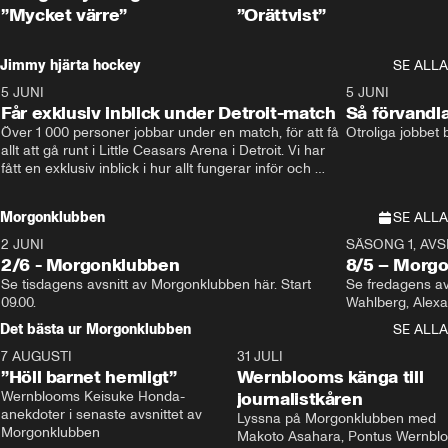
”Mycket värre”
”Orättvist”
Jimmy hjärta hockey
SE ALLA
5 JUNI
11:14
5 JUNI
Får exklusiv inblick under Detroit-match
Så förvandl
Över 1 000 personer jobbar under en match, för att få 
Otroliga jobbet
allt att gå runt i Little Ceasars Arena i Detroit. Vi har 
fått en exklusiv inblick i hur allt fungerar inför och 
under match i världens bästa hockeyliga
Morgonklubben
SE ALLA
2 JUNI
SÄSONG 1, AVSN
2/6 - Morgonklubben
8/5 – Morg
Se tisdagens avsnitt av Morgonklubben här. Start 
Se fredagens av
09.00. 
Det bästa ur Morgonklubben
SE ALLA
7 AUGUSTI
1:14
31 JULI
”Höll barnet hemligt”
Wernblooms känga till
Wernblooms Keisuke Honda-
journalistkåren
anekdoter i senaste avsnittet av 
Lyssna på Morgonklubben med 
Morgonklubben
Makoto Asahara, Pontus Wernblo