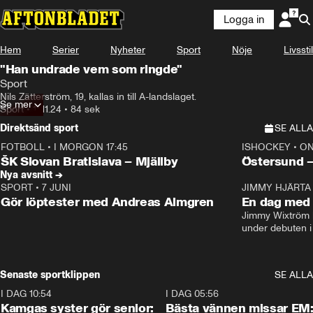
Logga in
Hem
Serier
Nyheter
Sport
Nöje
Livsstil
"Han undrade vem som ringde"
Sport
Nils Zätterström, 19, kallas in till A-landslaget.
Se mer
Sport
•
11.11.24
•
84 sek
Direktsänd sport
SE ALLA
FOTBOLL
•
I MORGON 17:45
ISHOCKEY
•
ON
Plus
Plus
ŠK Slovan Bratislava – Mjällby
Östersund 
Nya avsnitt →
SPORT
•
7 JUNI
16:36
JIMMY HJÄRTA
Gör löptester med Andreas Almgren
En dag med 
Jimmy Wixtröm 
under debuten i
Senaste sportklippen
SE ALLA
I DAG 10:54
1:10
I DAG 05:56
Kamgas syster gör senior:
Bästa vännen missar EM