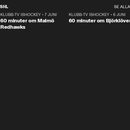
SHL
SE ALLA
KLUBB-TV ISHOCKEY
•
7 JUNI
1:02:53
KLUBB-TV ISHOCKEY
•
6 JUNI
1:0
Plus
60 minuter om Malmö
60 minuter om Björklöve
Redhawks