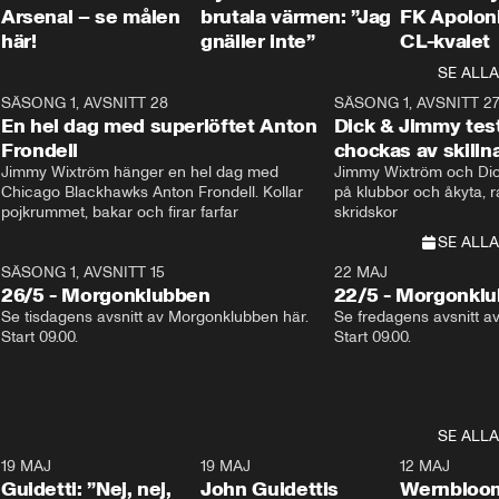
Arsenal – se målen
brutala värmen: ”Jag
FK Apoloni
här!
gnäller inte”
CL-kvalet
SE ALLA
8
SÄSONG 1, AVSNITT 28
20:38
SÄSONG 1, AVSNITT 2
Plus
En hel dag med superlöftet Anton
Dick & Jimmy test
Frondell
chockas av skill
Jimmy Wixtröm hänger en hel dag med 
Jimmy Wixtröm och Dick
Chicago Blackhawks Anton Frondell. Kollar 
på klubbor och åkyta, r
pojkrummet, bakar och firar farfar
skridskor 
SE ALLA
SÄSONG 1, AVSNITT 15
22 MAJ
26/5 - Morgonklubben
22/5 - Morgonkl
Se tisdagens avsnitt av Morgonklubben här. 
Se fredagens avsnitt a
Start 09.00. 
Start 09.00. 
SE ALLA
3
19 MAJ
0:39
19 MAJ
0:34
12 MAJ
Guidetti: ”Nej, nej,
John Guidettis
Wernbloom