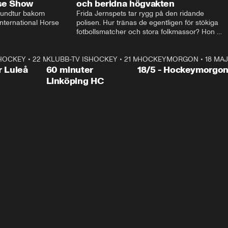
rse Show
och beridna högvakten
rundtur bakom 
Frida Jernspets tar rygg på den ridande 
ternational Horse 
polisen. Hur tränas de egentligen för stökiga 
fotbollsmatcher och stora folkmassor? Hon 
hälsar även på hos beridna högvakten, som 
den här dagen ska byta av högvakten, som 
SHOCKEY
1:00:28
•
22 MAJ
KLUBB-TV ISHOCKEY
vaktar slottet.
1:00:18
•
21 MAJ
HOCKEYMORGON
•
18 MAJ
Plus
r Luleå
60 minuter
18/5 - Hockeymorgo
Linköping HC