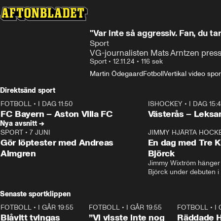
"Var inte så aggressiv. Fan, du t
Sport
VG-journalisten Mats Arntzen pres
Sport
•
12.11.24
•
116 sek
Martin Ödegaard
Fotboll
Vertikal video spor
Direktsänd sport
FOTBOLL
•
I DAG 11:50
ISHOCKEY
•
I DAG 15:
Plus
Plus
FC Bayern – Aston Villa FC
Västerås – Leksa
Nya avsnitt →
SPORT
•
7 JUNI
16:36
JIMMY HJÄRTA HOCK
Gör löptester med Andreas
En dag med Tre K
Almgren
Björck
Jimmy Wixtröm hänger 
Björck under debuten i
Senaste sportklippen
FOTBOLL
•
I GÅR 19:55
0:29
FOTBOLL
•
I GÅR 19:55
1:56
FOTBOLL
•
I
Blåvitt tvingas
”Vi visste inte nog
Räddade 