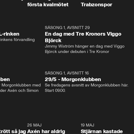
första kvalmötet
Trabzonspor
1:04
SÄSONG 1, AVSNITT 29
17:3
L-rinken
En dag med Tre Kronors Viggo
inkens förvandling
Björck
Jimmy Wixtröm hänger en dag med Viggo 
Björck under debuten i Tre Kronor
SÄSONG 1, AVSNITT 16
bben
29/5 - Morgonklubben
av Morgonklubben med 
Se fredagens avsnitt av Morgonklubben här. 
nder Axén och Simon 
Start 09.00. 
0:30
26 MAJ
0:31
19 MAJ
0:4
trött så jag
Axén har aldrig
Stjärnan kastade