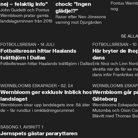
nej – felaktig info”
chock: ”Ingen
Pontus Wernbl
nog
John Guidetti och Pontus 
glädje!?”
Wernbloom pratar gamla 
Rasar efter Neo Jönssons 
landslagsminnen från 2016
varning mot Djurgården
SE ALLA
8
FOTBOLLSRESAN
•
14 JULI
41:35
FOTBOLLSRESAN
•
10
Fotbollsresan hittar Haalands
Här bryter de ih
tvättbjörn i Dallas
dans
Fotbollsresan hittar Haalands tvättbjörn i Dallas
Erik Niva och Linn Nord
skratta när de får se 
dans inför Frankrikes st
VM-kvartsfinalen. 
4
WERNBLOOMS ESKAPADER
•
S2, E4
24:20
WERNBLOOMS ESKAP
Plus
Wernbloom ger exklusiv inblick hos
Wernbloom går på
landslaget
Göteborg
Wernbloom visar upp landslagets inre: Så äter 
Wernblooms Eskapader:
de – får rundtur i omklädningsrummet
Mutumba och Oisin Cant
Blåvitt med Thomas Bo
0
SÄSONG 1, AVSNITT 1
25:12
Jernspets gästar pararyttaren