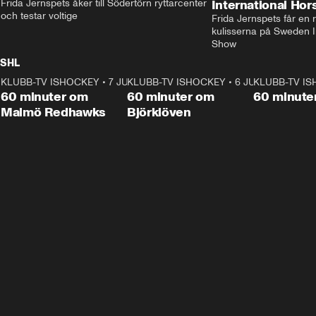
Frida Jernspets åker till Södertörn ryttarcenter 
International Ho
och testar voltige
Frida Jernspets får en 
kulisserna på Sweden In
Show
SHL
KLUBB-TV ISHOCKEY
1:02:53
•
7 JUNI
KLUBB-TV ISHOCKEY
1:00:59
•
6 JUNI
KLUBB-TV I
Plus
Plus
60 minuter om
60 minuter om
60 minute
Malmö Redhawks
Björklöven