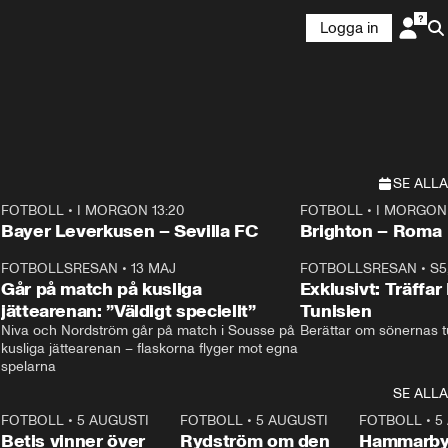
Logga in
SE ALLA
FOTBOLL
•
I MORGON 13:20
FOTBOLL
•
I MORGON 
Plus
Plus
Bayer Leverkusen – Sevilla FC
Brighton – Roma
3
FOTBOLLSRESAN
•
13 MAJ
33:19
FOTBOLLSRESAN
•
S5
Går på match på kusliga
Exklusivt: Träffar
jättearenan: ”Väldigt speciellt”
Tunisien
Niva och Nordström går på match i Sousse på 
Berättar om sönernas tu
kusliga jättearenan – flaskorna flyger mot egna 
spelarna 
SE ALLA
2
FOTBOLL
•
5 AUGUSTI
1:30
FOTBOLL
•
5 AUGUSTI
0:46
FOTBOLL
•
5
Betis vinner över
Rydström om den
Hammarby 