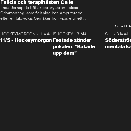
Felicia och terapihästen Calle
Frida Jernspets träffar pararyttaren Felicia 
Grimmenhag, som fick sina ben amputerade 
efter en bilolycka. Sen åker hon vidare till ett 
vård- och omsorgsboende med den 76 
SE ALLA
centimeter höga terapihästen Calle.
HOCKEYMORGON
•
11 MAJ
ISHOCKEY
•
3 MAJ
0:22
SHL
•
3 MAJ
n
11/5 - Hockeymorgon
Festade sönder
Söderströ
pokalen: ”Käkade
mentala 
upp dem”