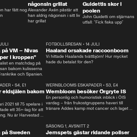
någonsin grillat
Guidettis skor i
 har fått nog 
Alexander Axén påstår att 
poolen
ln
han aldrig någonsin i sitt liv 
John Guidetti om stjärnans 
har grillat
utfall: ”Fick fiska upp”
 JULI
36:52
FOTBOLLSRESAN
•
14 JULI
0:3
 på VM – Nivas
Haaland orsakade raccoonboom
yper i kroppen”
Vi hittade Haalands tvättbjörn! Hur mycket 
hade du betalat för den?
list en matchdag på 
esan bakom kulisserna 
på semifinalen mellan Frankrike och Spanien. 
ADER
•
S4, E1
32:14
WERNBLOOMS ESKAPADER
•
S3, E4
33:1
Plus
 eldsjälen bakom
Wernbloom besöker Örgryte IS
En personlig och humoristisk inblick i ÖIS 
vardag – från frukostgruppens haveri till 
i 2021 till 75 spelare i 
tränare Addes kamp mot cancer och laget 
de ett 35+-lag för att 
som siktar mot Allsvenskan.
ing. Nu är Harvestad 
ch Wernbloom kliver 
14:14
SÄSONG 1, AVSNITT 2
24:5
a på Sweden
Jernspets gästar ridande poliser