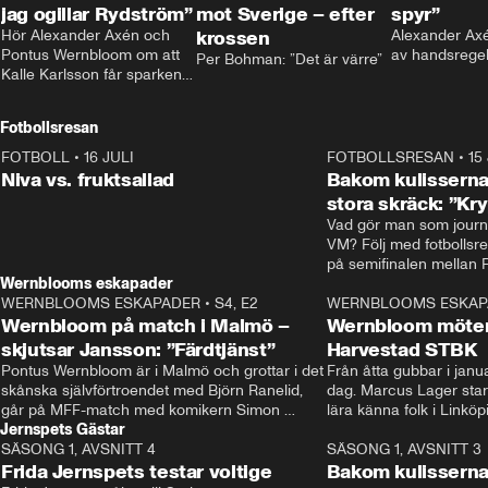
jag ogillar Rydström”
mot Sverige – efter
spyr”
Hör Alexander Axén och 
krossen
Alexander Axén
Pontus Wernbloom om att 
av handsrege
Per Bohman: ”Det är värre”
Kalle Karlsson får sparken 
från Bajen och att Henrik 
Rydström tar över
Fotbollsresan
FOTBOLL
•
16 JULI
0:44
FOTBOLLSRESAN
•
15
Niva vs. fruktsallad
Bakom kulisserna
stora skräck: ”Kr
Vad gör man som journa
VM? Följ med fotbollsr
Wernblooms eskapader
WERNBLOOMS ESKAPADER
•
S4, E2
38:23
WERNBLOOMS ESKAP
Wernbloom på match i Malmö –
Wernbloom möter
skjutsar Jansson: ”Färdtjänst”
Harvestad STBK
Pontus Wernbloom är i Malmö och grottar i det 
Från åtta gubbar i januar
skånska självförtroendet med Björn Ranelid, 
dag. Marcus Lager starta
går på MFF-match med komikern Simon 
lära känna folk i Linköp
Jernspets Gästar
”Chippen” Svensson och hjälper skadade 
STBK en institution – o
SÄSONG 1, AVSNITT 4
stjärnbacken Pontus Jansson hem. 
13:37
rakt in i värmen.
SÄSONG 1, AVSNITT 3
Frida Jernspets testar voltige
Bakom kulissern