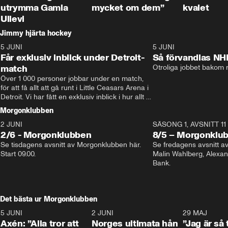
utrymma Gamla
mycket om dem”
kvalet
Ullevi
Jimmy hjärta hockey
5 JUNI
11:14
5 JUNI
Får exklusiv inblick under Detroit-
Så förvandlas NH
match
Otroliga jobbet bakom r
Över 1 000 personer jobbar under en match, 
för att få allt att gå runt i Little Ceasars Arena i 
Detroit. Vi har fått en exklusiv inblick i hur allt 
fungerar inför och under match i världens 
Morgonklubben
bästa hockeyliga
2 JUNI
SÄSONG 1, AVSNITT 11
2/6 - Morgonklubben
8/5 – Morgonklu
Se tisdagens avsnitt av Morgonklubben här. 
Se fredagens avsnitt 
Start 09.00. 
Malin Wahlberg, Alexa
Bank. 
Det bästa ur Morgonklubben
5 JUNI
0:44
2 JUNI
0:26
29 MAJ
Axén: ”Alla tror att
Norges ultimata hån
”Jag är så 