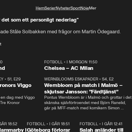
Hem
Serier
Nyheter
Sport
Nöje
Mer
Livsstil
ar det som ett personligt nederlag"
sade Ståle Solbakken med frågor om Martin Ödegaard.
t
40
FOTBOLL
•
I MORGON 11:50
Plus
nd
Chelsea – AC Milan
EY
•
S1, E29
17:38
WERNBLOOMS ESKAPADER
•
S4, E2
38:2
ronors Viggo
Wernbloom på match i Malmö –
skjutsar Jansson: ”Färdtjänst”
en dag med Viggo 
Pontus Wernbloom är i Malmö och grottar i det 
 Tre Kronor
skånska självförtroendet med Björn Ranelid, 
går på MFF-match med komikern Simon 
”Chippen” Svensson och hjälper skadade 
stjärnbacken Pontus Jansson hem. 
 GÅR 18:52
2:17
FOTBOLL
•
I GÅR 18:51
2:17
FOTBOLL
•
I GÅR 12:41
0:4
Hammarby i
Göteborg förlorar
Salah anländer till