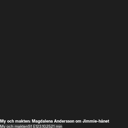
My och makten: Magdalena Andersson om Jimmie-hånet
My och makten
S1 E1
23.10.25
21 min