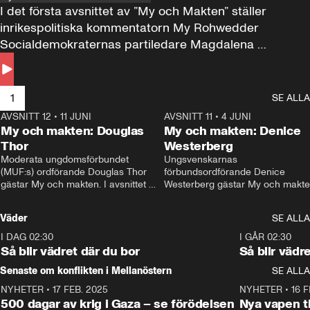
I det första avsnittet av ”My och Makten” ställer 
inrikespolitiska kommentatorn My Rohwedder 
Socialdemokraternas partiledare Magdalena 
Andersson till svars.
1
SE ALLA
AVSNITT 12
•
11 JUNI
26:27
AVSNITT 11
•
4 JUNI
2
My och makten: Douglas
My och makten: Denice
Thor
Westerberg
Moderata ungdomsförbundet 
Ungsvenskarnas 
(MUF:s) ordförande Douglas Thor 
förbundsordförande Denice 
gästar My och makten. I avsnittet 
Westerberg gästar My och makten.
diskuteras tonårsutvisningarna och 
avsnittet diskuteras migrationsfrå
hur Moderaterna ska locka väljare till 
och hur SD ska locka kvinnliga 
Väder
SE ALLA
valet i höst. 
väljare. 
I DAG 02:30
1:06
I GÅR 02:30
Så blir vädret där du bor
Så blir vädr
Senaste om konflikten i Mellanöstern
SE ALLA
NYHETER
•
17 FEB. 2025
0:45
NYHETER
•
16 F
500 dagar av krig i Gaza – se förödelsen
Nya vapen ti