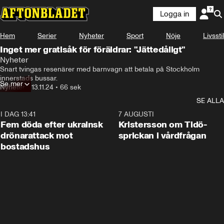
Logga in
Hem
Serier
Nyheter
Sport
Nöje
Livsstil
Inget mer gratisåk för föräldrar: "Jättedåligt"
Nyheter
Snart tvingas resenärer med barnvagn att betala på Stockholm 
innerstads bussar.
Se mer
Nyheter
•
13.11.24
•
66 sek
SE ALLA
I DAG 13:41
0:29
7 AUGUSTI
Fem döda efter ukrainsk
Kristersson om Tidö-
drönarattack mot
sprickan i vårdfrågan
bostadshus