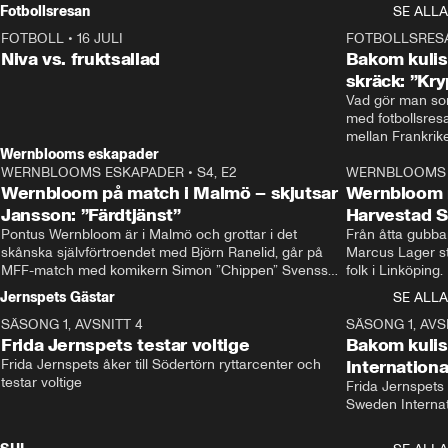
Rydström tar över
Fotbollsresan
SE ALLA
FOTBOLL
•
16 JULI
0:44
FOTBOLLSRES
Niva vs. fruktsallad
Bakom kulis
skräck: ”Kry
Vad gör man som
med fotbollsres
Wernblooms eskapader
WERNBLOOMS ESKAPADER
•
S4, E2
38:23
WERNBLOOMS 
Wernbloom på match i Malmö – skjutsar
Wernbloom 
Jansson: ”Färdtjänst”
Harvestad 
Pontus Wernbloom är i Malmö och grottar i det 
Från åtta gubbar 
skånska självförtroendet med Björn Ranelid, går på 
Marcus Lager sta
MFF-match med komikern Simon ”Chippen” Svensson 
folk i Linköping
och hjälper skadade stjärnbacken Pontus Jansson 
och Wernbloom kl
Jernspets Gästar
SE ALLA
hem. 
SÄSONG 1, AVSNITT 4
13:37
SÄSONG 1, AVS
Frida Jernspets testar voltige
Bakom kuli
Frida Jernspets åker till Södertörn ryttarcenter och 
Internation
testar voltige
Frida Jernspets 
Sweden Interna