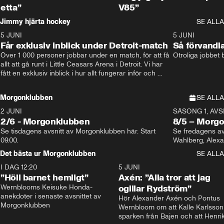
etta”
V85”
Jimmy hjärta hockey
SE ALLA
5 JUNI
11:14
5 JUNI
Får exklusiv inblick under Detroit-match
Så förvandl
Över 1 000 personer jobbar under en match, för att få 
Otroliga jobbet
allt att gå runt i Little Ceasars Arena i Detroit. Vi har 
fått en exklusiv inblick i hur allt fungerar inför och 
under match i världens bästa hockeyliga
Morgonklubben
SE ALLA
2 JUNI
SÄSONG 1, AVSN
2/6 - Morgonklubben
8/5 – Morg
Se tisdagens avsnitt av Morgonklubben här. Start 
Se fredagens av
09.00. 
Det bästa ur Morgonklubben
SE ALLA
I DAG 12:20
1:14
5 JUNI
”Höll barnet hemligt”
Axén: ”Alla tror att jag
Wernblooms Keisuke Honda-
ogillar Rydström”
anekdoter i senaste avsnittet av 
Hör Alexander Axén och Pontus 
Morgonklubben
Wernbloom om att Kalle Karlsson 
sparken från Bajen och att Henrik