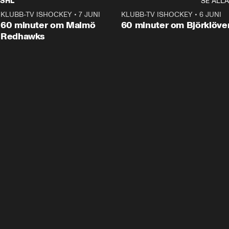
SHL
SE ALLA
KLUBB-TV ISHOCKEY
•
7 JUNI
1:02:53
KLUBB-TV ISHOCKEY
•
6 JUNI
1:0
Plus
60 minuter om Malmö
60 minuter om Björklöve
Redhawks