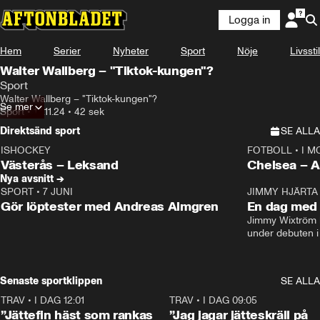
Logga in
Hem
Serier
Nyheter
Sport
Nöje
Livsstil
Walter Wallberg – "Tiktok-kungen"?
Sport
Walter Wallberg – "Tiktok-kungen"?
Se mer
Sport
•
13.11.24
•
42 sek
Direktsänd sport
SE ALLA
ISHOCKEY
FOTBOLL
•
I M
LIVE
Plus
Plus
Västerås – Leksand
Chels
Nya avsnitt →
SPORT
•
7 JUNI
16:36
JIMMY HJÄRTA
Gör löptester med Andreas Almgren
En dag med 
Jimmy Wixtröm 
under debuten i
Senaste sportklippen
SE ALLA
TRAV
•
I DAG 12:01
5:16
TRAV
•
I DAG 09:05
”Jättefin häst som rankas
”Jag jagar jätteskräll på