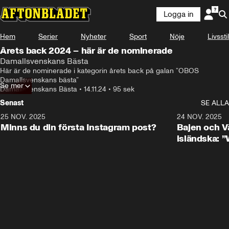
Logga in
Hem
Serier
Nyheter
Sport
Nöje
Livsstil
Årets back 2024 – här är de nominerade
Damallsvenskans Bästa
Här är de nominerade i kategorin årets back på galan ”OBOS 
Damallsvenskans bästa”
Se mer
Damallsvenskans Bästa
•
14.11.24
•
95 sek
Senast
SE ALLA
25 NOV. 2025
0:50
24 NOV. 2025
Minns du din första Instagram post?
Bajen och V
isländska: 