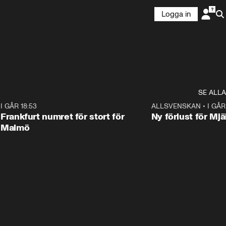
Logga in
SE ALLA
7
I GÅR 18:53
0:56
ALLSVENSKAN
•
I GÅR
Frankfurt numret för stort för
Ny förlust för Mjä
Malmö