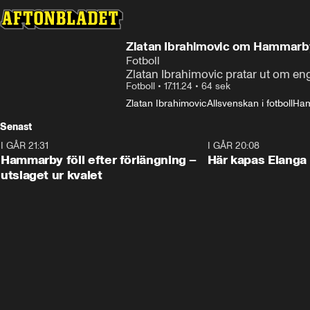
Zlatan Ibrahimovic om Hammarby:
Fotboll
Zlatan Ibrahimovic pratar ut om en
Fotboll
•
17.11.24
•
64 sek
Zlatan Ibrahimovic
Allsvenskan i fotboll
Ham
Senast
I GÅR 21:31
1:28
I GÅR 20:08
Hammarby föll efter förlängning –
Här kapas Elanga 
utslaget ur kvalet