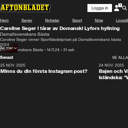
Logga in
Hem
Serier
Nyheter
Sport
Nöje
Livsstil
Caroline Seger i tårar av Domanski Lyfors hyllning
Damallsvenskans Bästa
Caroline Seger vinner Sportbladetpriset på Damallsvenskans bästa 
2024.
Se mer
Damallsvenskans Bästa
•
14.11.24
•
31 sek
Senast
SE ALLA
25 NOV. 2025
0:50
24 NOV. 2025
Minns du din första Instagram post?
Bajen och V
isländska: 