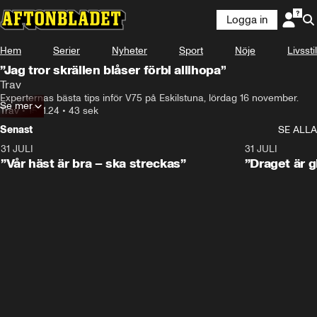
Logga in
Hem
Serier
Nyheter
Sport
Nöje
Livsstil
”Jag tror skrällen blåser förbi allihopa”
Trav
Experternas bästa tips inför V75 på Eskilstuna, lördag 16 november.
Se mer
Trav
•
15.11.24
•
43 sek
Senast
SE ALLA
31 JULI
4:52
31 JULI
”Vår häst är bra – ska streckas”
”Draget är g