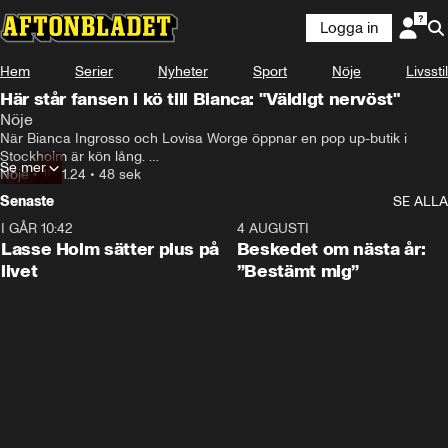
Logga in
Hem
Serier
Nyheter
Sport
Nöje
Livsstil
Här står fansen i kö till Bianca: "Väldigt nervöst"
Nöje
När Bianca Ingrosso och Lovisa Worge öppnar en pop up-butik i 
Stockholm är kön lång. 

Se mer
Nöje
•
16.11.24
•
48 sek
– Bianca är gullig och snäll mot alla. Man vill liksom ge tillbaka, säger 
Senaste
SE ALLA
Frida, 18.
I GÅR 10:42
1:04
4 AUGUSTI
Lasse Holm sätter plus på
Beskedet om nästa år:
livet
”Bestämt mig”