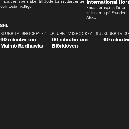
Frida Jernspets åker till Södertörn ryttarcenter 
International Ho
och testar voltige
Frida Jernspets får en 
kulisserna på Sweden In
Show
SHL
KLUBB-TV ISHOCKEY
1:02:53
•
7 JUNI
KLUBB-TV ISHOCKEY
1:00:59
•
6 JUNI
KLUBB-TV I
Plus
Plus
60 minuter om
60 minuter om
60 minute
Malmö Redhawks
Björklöven