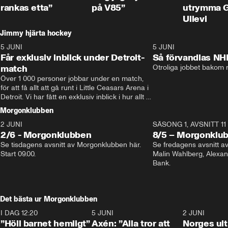
rankas etta”
på V85”
utrymma 
Ullevi
Jimmy hjärta hockey
5 JUNI
11:14
5 JUNI
Får exklusiv inblick under Detroit-
Så förvandlas NH
match
Otroliga jobbet bakom r
Över 1 000 personer jobbar under en match, 
för att få allt att gå runt i Little Ceasars Arena i 
Detroit. Vi har fått en exklusiv inblick i hur allt 
fungerar inför och under match i världens 
Morgonklubben
bästa hockeyliga
2 JUNI
SÄSONG 1, AVSNITT 11
2/6 - Morgonklubben
8/5 – Morgonklu
Se tisdagens avsnitt av Morgonklubben här. 
Se fredagens avsnitt 
Start 09.00. 
Malin Wahlberg, Alexa
Bank. 
Det bästa ur Morgonklubben
I DAG 12:20
1:14
5 JUNI
0:44
2 JUNI
”Höll barnet hemligt”
Axén: ”Alla tror att
Norges ul