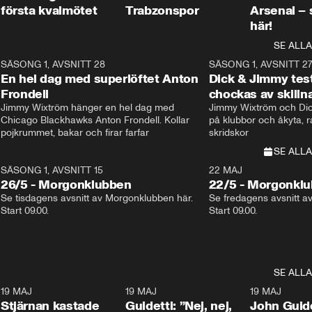
första kvalmötet
Trabzonspor
Arsenal –
här!
SE ALLA
8
SÄSONG 1, AVSNITT 28
20:38
SÄSONG 1, AVSNITT 2
Plus
En hel dag med superlöftet Anton
Dick & Jimmy test
Frondell
chockas av skill
Jimmy Wixtröm hänger en hel dag med 
Jimmy Wixtröm och Dick
Chicago Blackhawks Anton Frondell. Kollar 
på klubbor och åkyta, r
pojkrummet, bakar och firar farfar
skridskor 
SE ALLA
SÄSONG 1, AVSNITT 15
22 MAJ
26/5 - Morgonklubben
22/5 - Morgonkl
Se tisdagens avsnitt av Morgonklubben här. 
Se fredagens avsnitt a
Start 09.00. 
Start 09.00. 
SE ALLA
1
19 MAJ
0:43
19 MAJ
0:39
19 MAJ
Stjärnan kastade
Guidetti: ”Nej, nej,
John Guide