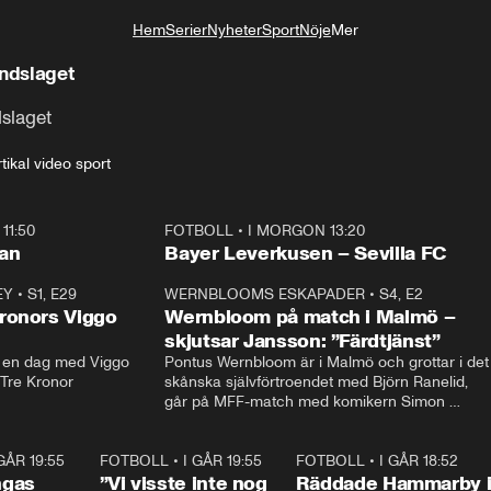
Hem
Serier
Nyheter
Sport
Nöje
Mer
Livsstil
andslaget
dslaget
tikal video sport
11:50
FOTBOLL
•
I MORGON 13:20
Plus
ilan
Bayer Leverkusen – Sevilla FC
EY
•
S1, E29
17:38
WERNBLOOMS ESKAPADER
•
S4, E2
38:2
ronors Viggo
Wernbloom på match i Malmö –
skjutsar Jansson: ”Färdtjänst”
en dag med Viggo 
Pontus Wernbloom är i Malmö och grottar i det 
 Tre Kronor
skånska självförtroendet med Björn Ranelid, 
går på MFF-match med komikern Simon 
”Chippen” Svensson och hjälper skadade 
stjärnbacken Pontus Jansson hem. 
 GÅR 19:55
0:29
FOTBOLL
•
I GÅR 19:55
1:56
FOTBOLL
•
I GÅR 18:52
2:1
ngas
”Vi visste inte nog
Räddade Hammarby 