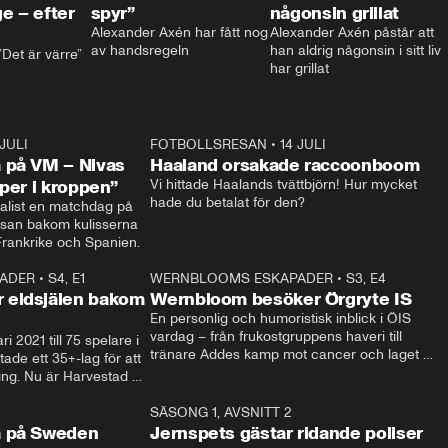
e – efter
spyr”
någonsin grillat
Alexander Axén har fått nog 
Alexander Axén påstår att 
av handsregeln
han aldrig någonsin i sitt liv 
Det är värre”
har grillat
 JULI
36:52
FOTBOLLSRESAN
•
14 JULI
0:3
 på VM – Nivas
Haaland orsakade raccoonboom
yper i kroppen”
Vi hittade Haalands tvättbjörn! Hur mycket 
hade du betalat för den?
list en matchdag på 
esan bakom kulisserna 
på semifinalen mellan Frankrike och Spanien. 
ADER
•
S4, E1
32:14
WERNBLOOMS ESKAPADER
•
S3, E4
33:1
Plus
 eldsjälen bakom
Wernbloom besöker Örgryte IS
En personlig och humoristisk inblick i ÖIS 
vardag – från frukostgruppens haveri till 
i 2021 till 75 spelare i 
tränare Addes kamp mot cancer och laget 
de ett 35+-lag för att 
som siktar mot Allsvenskan.
ing. Nu är Harvestad 
ch Wernbloom kliver 
14:14
SÄSONG 1, AVSNITT 2
24:5
a på Sweden
Jernspets gästar ridande poliser