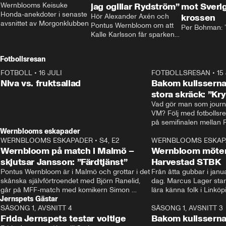
Wernblooms Keisuke 
jag ogillar Rydström”
mot Sverig
Honda-anekdoter i senaste 
Hör Alexander Axén och 
krossen
avsnittet av Morgonklubben
Pontus Wernbloom om att 
Per Bohman: ”
Kalle Karlsson får sparken 
från Bajen och att Henrik 
Rydström tar över
Fotbollsresan
FOTBOLL
•
16 JULI
0:44
FOTBOLLSRESAN
•
15
Niva vs. fruktsallad
Bakom kulisserna
stora skräck: ”Kr
Vad gör man som journa
VM? Följ med fotbollsr
Wernblooms eskapader
WERNBLOOMS ESKAPADER
•
S4, E2
38:23
WERNBLOOMS ESKAP
Wernbloom på match i Malmö –
Wernbloom möter
skjutsar Jansson: ”Färdtjänst”
Harvestad STBK
Pontus Wernbloom är i Malmö och grottar i det 
Från åtta gubbar i januar
skånska självförtroendet med Björn Ranelid, 
dag. Marcus Lager starta
går på MFF-match med komikern Simon 
lära känna folk i Linköp
Jernspets Gästar
”Chippen” Svensson och hjälper skadade 
STBK en institution – o
SÄSONG 1, AVSNITT 4
stjärnbacken Pontus Jansson hem. 
13:37
rakt in i värmen.
SÄSONG 1, AVSNITT 3
Frida Jernspets testar voltige
Bakom kulissern