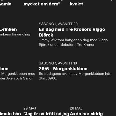
Gamla
mycket om dem”
kvalet
1:04
SÄSONG 1, AVSNITT 29
17:3
L-rinken
En dag med Tre Kronors Viggo
inkens förvandling
Björck
Jimmy Wixtröm hänger en dag med Viggo 
Björck under debuten i Tre Kronor
SÄSONG 1, AVSNITT 16
bben
29/5 - Morgonklubben
av Morgonklubben med 
Se fredagens avsnitt av Morgonklubben här. 
nder Axén och Simon 
Start 09.00. 
0:26
29 MAJ
0:30
26 MAJ
0:3
timata hån
”Jag är så trött så jag
Axén har aldrig