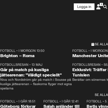
Logga in
SE ALLA
FOTBOLL
•
I MORGON 13:50
FOTBOLL
•
I MORGON 
Plus
Plus
Brighton – Roma
3
FOTBOLLSRESAN
•
13 MAJ
33:19
FOTBOLLSRESAN
•
S5
Går på match på kusliga
Exklusivt: Träffar
jättearenan: ”Väldigt speciellt”
Tunisien
Niva och Nordström går på match i Sousse på 
Berättar om sönernas tu
kusliga jättearenan – flaskorna flyger mot egna 
spelarna 
SE ALLA
7
FOTBOLL
•
I GÅR 18:51
2:17
FOTBOLL
•
I GÅR 12:41
0:42
FOTBOLL
•
5
i
Göteborg förlorar
Salah anländer till
Betis vinn