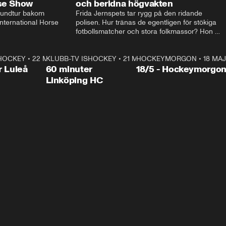
rse Show
och beridna högvakten
rundtur bakom 
Frida Jernspets tar rygg på den ridande 
ternational Horse 
polisen. Hur tränas de egentligen för stökiga 
fotbollsmatcher och stora folkmassor? Hon 
hälsar även på hos beridna högvakten, som 
den här dagen ska byta av högvakten, som 
SHOCKEY
1:00:28
•
22 MAJ
KLUBB-TV ISHOCKEY
vaktar slottet.
1:00:18
•
21 MAJ
HOCKEYMORGON
•
18 MAJ
Plus
r Luleå
60 minuter
18/5 - Hockeymorgo
Linköping HC