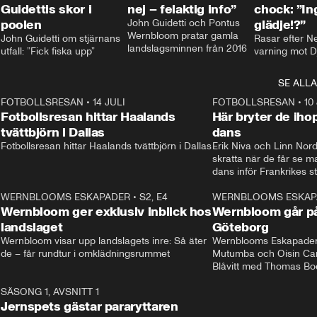
Guidettis skor i
nej – felaktig info”
chock: ”I
poolen
John Guidetti och Pontus 
glädje!?”
Wernbloom pratar gamla 
John Guidetti om stjärnans 
Rasar efter N
landslagsminnen från 2016
utfall: ”Fick fiska upp”
varning mot D
SE ALLA
8
FOTBOLLSRESAN
•
14 JULI
41:35
FOTBOLLSRESAN
•
10
Fotbollsresan hittar Haalands
Här bryter de ih
tvättbjörn i Dallas
dans
Fotbollsresan hittar Haalands tvättbjörn i Dallas
Erik Niva och Linn Nord
skratta när de får se 
dans inför Frankrikes st
VM-kvartsfinalen. 
4
WERNBLOOMS ESKAPADER
•
S2, E4
24:20
WERNBLOOMS ESKAP
Plus
Wernbloom ger exklusiv inblick hos
Wernbloom går på
landslaget
Göteborg
Wernbloom visar upp landslagets inre: Så äter 
Wernblooms Eskapader:
de – får rundtur i omklädningsrummet
Mutumba och Oisin Cant
Blåvitt med Thomas Bo
0
SÄSONG 1, AVSNITT 1
25:12
Jernspets gästar pararyttaren