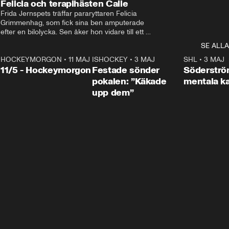
Felicia och terapihästen Calle
Frida Jernspets träffar pararyttaren Felicia 
Grimmenhag, som fick sina ben amputerade 
efter en bilolycka. Sen åker hon vidare till ett 
vård- och omsorgsboende med den 76 
SE ALLA
centimeter höga terapihästen Calle.
HOCKEYMORGON
•
11 MAJ
ISHOCKEY
•
3 MAJ
0:22
SHL
•
3 MAJ
n
11/5 - Hockeymorgon
Festade sönder
Söderströ
pokalen: ”Käkade
mentala 
upp dem”