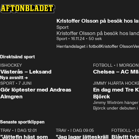
Kristoffer Olsson på besök hos l
Sport
Kristoffer Olsson på besök hos lan
Sport
•
16.11.24
•
50 sek
Herrlandslaget i fotboll
Kristoffer Olsson
Ver
Direktsänd sport
ISHOCKEY
FOTBOLL
•
I MORGON 
LIVE
Plus
Plus
Västerås – Leksand
Chelsea – AC M
Nya avsnitt →
SPORT
•
7 JUNI
16:36
JIMMY HJÄRTA HOCK
Gör löptester med Andreas
En dag med Tre K
Almgren
Björck
Jimmy Wixtröm hänger 
Björck under debuten i
Senaste sportklippen
TRAV
•
I DAG 12:01
5:16
TRAV
•
I DAG 09:05
1:06
FOTBOLL
•
I
”Jättefin häst som
”Jag jagar jätteskräll
Blåvitt tvi