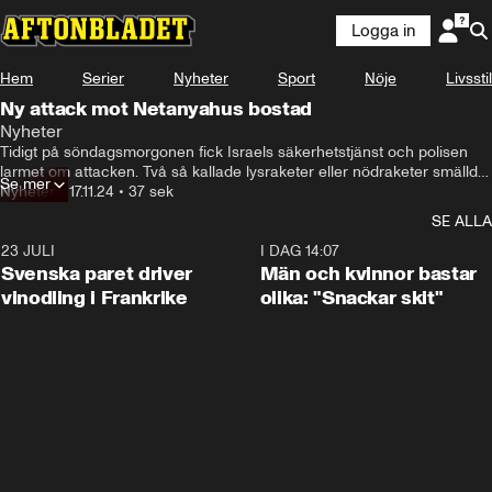
Logga in
Hem
Serier
Nyheter
Sport
Nöje
Livsstil
Ny attack mot Netanyahus bostad
Nyheter
Tidigt på söndagsmorgonen fick Israels säkerhetstjänst och polisen 
larmet om attacken. Två så kallade lysraketer eller nödraketer smällde 
Se mer
av i närheten av premiärministern Benjamin Netanyahus bostad.

Nyheter
•
17.11.24
•
37 sek
Familjen var inte hemma och ingen skadades, men säkerhetstjänsten 
SE ALLA
ser allvarligt på händelsen och kopplar ihop dem med Hizbollahs 
drönarattack för undefär en månad sedan.
23 JULI
1:52
I DAG 14:07
Svenska paret driver
Män och kvinnor bastar
vinodling i Frankrike
olika: "Snackar skit"