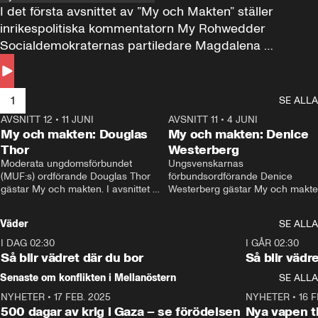
I det första avsnittet av ”My och Makten” ställer 
inrikespolitiska kommentatorn My Rohwedder 
Socialdemokraternas partiledare Magdalena 
Andersson till svars.
1
SE ALLA
AVSNITT 12
•
11 JUNI
26:27
AVSNITT 11
•
4 JUNI
2
My och makten: Douglas
My och makten: Denice
Thor
Westerberg
Moderata ungdomsförbundet 
Ungsvenskarnas 
(MUF:s) ordförande Douglas Thor 
förbundsordförande Denice 
gästar My och makten. I avsnittet 
Westerberg gästar My och makten.
diskuteras tonårsutvisningarna och 
avsnittet diskuteras migrationsfrå
hur Moderaterna ska locka väljare till 
och hur SD ska locka kvinnliga 
Väder
SE ALLA
valet i höst. 
väljare. 
I DAG 02:30
1:06
I GÅR 02:30
Så blir vädret där du bor
Så blir vädr
Senaste om konflikten i Mellanöstern
SE ALLA
NYHETER
•
17 FEB. 2025
0:45
NYHETER
•
16 F
500 dagar av krig i Gaza – se förödelsen
Nya vapen ti