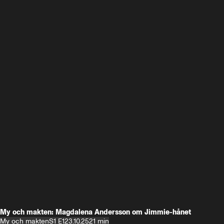
My och makten: Magdalena Andersson om Jimmie-hånet
My och makten
S1 E1
23.10.25
21 min