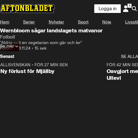
Logga in
Hem
Serier
Nyheter
Sport
Nöje
Livsstil
Wernbloom sågar landslagets matvanor
Fotboll
"Aldrig sett en vegetarian som går och ler"
Se mer
Fotboll
•
18.11.24
•
15 sek
Senast
SE ALLA
ALLSVENSKAN
•
FÖR 27 MIN SEN
0:37
FÖR 42 MIN SE
Ny förlust för Mjällby
Oavgjort me
Ullevi