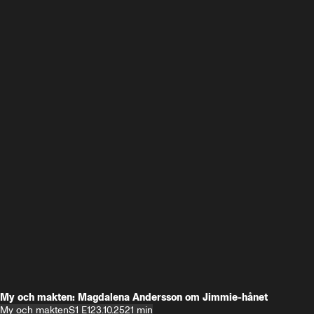
My och makten: Magdalena Andersson om Jimmie-hånet
My och makten
S1 E1
23.10.25
21 min