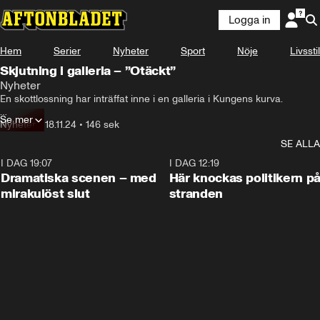
Logga in
Hem
Serier
Nyheter
Sport
Nöje
Livsstil
Skjutning i galleria – ”Otäckt”
Nyheter
En skottlossning har inträffat inne i en galleria i Kungens kurva.

Se mer
En man har förts till sjukhus med ambulanshelikopter.
Nyheter
•
18.11.24
•
146 sek
SE ALLA
I DAG 19:07
0:42
I DAG 12:19
Dramatiska scenen – med
Här knockas politikern p
mirakulöst slut
stranden