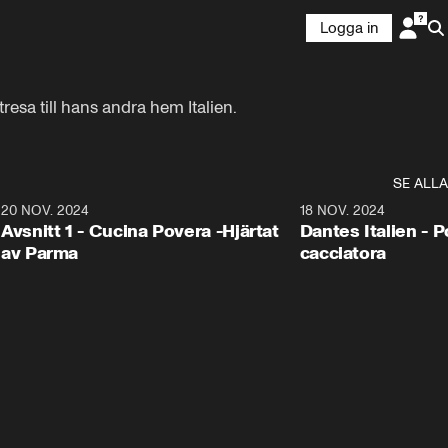
Logga in
esa till hans andra hem Italien.
SE ALLA
2
20 NOV. 2024
22:29
18 NOV. 2024
Avsnitt 1 - Cucina Povera -Hjärtat
Dantes Italien - Po
av Parma
cacciatora