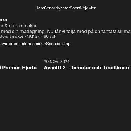
Hem
Serier
Nyheter
Sport
Nöje
Mer
Livsstil
tora
ror & stora smaker
med sin matlagning. Nu får vi följa med på en fantastisk matr
 stora smaker
•
18.11.24
•
88 sek
 råvaror och stora smaker
Sponsorskap
21:31
20 NOV. 2024
21:4
 i Parmas Hjärta
Avsnitt 2 - Tomater och Traditioner