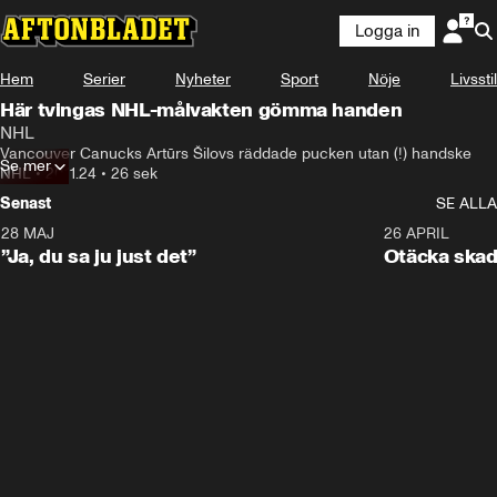
Logga in
Hem
Serier
Nyheter
Sport
Nöje
Livsstil
Här tvingas NHL-målvakten gömma handen
NHL
Vancouver Canucks Artūrs Šilovs räddade pucken utan (!) handske
Se mer
NHL
•
20.11.24
•
26 sek
Senast
SE ALLA
28 MAJ
0:18
26 APRIL
”Ja, du sa ju just det”
Otäcka skad