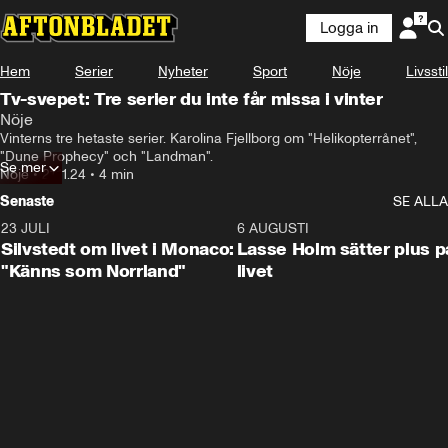
Logga in
Hem
Serier
Nyheter
Sport
Nöje
Livsstil
Tv-svepet: Tre serier du inte får missa i vinter
Nöje
Vinterns tre hetaste serier. Karolina Fjellborg om "Helikopterrånet", 
"Dune Prophecy" och "Landman".
Se mer
Nöje
•
21.11.24
•
4 min
Senaste
SE ALLA
23 JULI
2:11
6 AUGUSTI
Silvstedt om livet i Monaco:
Lasse Holm sätter plus p
"Känns som Norrland"
livet