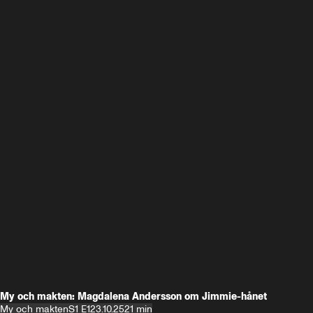
My och makten: Magdalena Andersson om Jimmie-hånet
My och makten
S1 E1
23.10.25
21 min