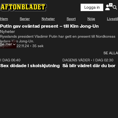
Logga in
Hem
Serier
Nyheter
Sport
Nöje
Livsstil
Putin gav oväntad present – till Kim Jong-Un
Nyheter
Rysslands president Vladimir Putin har gett en present till Nordkoreas 
ledare Kim Jong-Un.
Se mer
Nyheter
•
22.11.24
•
35 sek
SE ALLA
I DAG 06:40
0:47
DAGENS VÄDER
•
I DAG 02:30
Sex dödade i skolskjutning
Så blir vädret där du bor