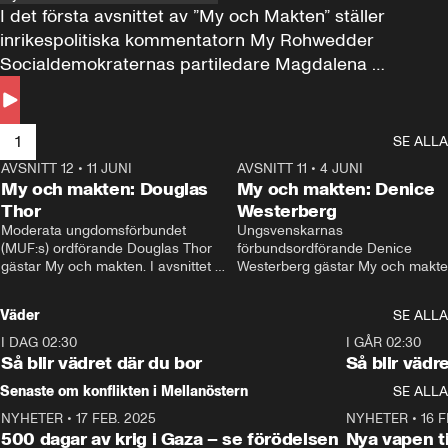
I det första avsnittet av ”My och Makten” ställer 
inrikespolitiska kommentatorn My Rohwedder 
Socialdemokraternas partiledare Magdalena 
Andersson till svars.
1
SE ALLA
AVSNITT 12
•
11 JUNI
26:27
AVSNITT 11
•
4 JUNI
2
My och makten: Douglas
My och makten: Denice
Thor
Westerberg
Moderata ungdomsförbundet 
Ungsvenskarnas 
(MUF:s) ordförande Douglas Thor 
förbundsordförande Denice 
gästar My och makten. I avsnittet 
Westerberg gästar My och makten.
diskuteras tonårsutvisningarna och 
avsnittet diskuteras migrationsfrå
hur Moderaterna ska locka väljare till 
och hur SD ska locka kvinnliga 
Väder
SE ALLA
valet i höst. 
väljare. 
I DAG 02:30
1:06
I GÅR 02:30
Så blir vädret där du bor
Så blir vädr
Senaste om konflikten i Mellanöstern
SE ALLA
NYHETER
•
17 FEB. 2025
0:45
NYHETER
•
16 F
500 dagar av krig i Gaza – se förödelsen
Nya vapen ti