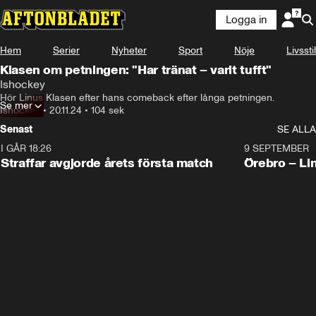
Logga in
Hem
Serier
Nyheter
Sport
Nöje
Livsstil
Klasen om petningen: "Har tränat – varit tufft"
Ishockey
Hör Linus Klasen efter hans comeback efter långa petningen.
Se mer
Ishockey
•
20.11.24
•
104 sek
Senast
SE ALLA
I GÅR 18:26
2:19
9 SEPTEMBER
Plus
Straffar avgjorde årets första match
Örebro – Li