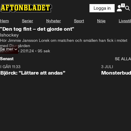
Logga in
Hem
Serier
Nyheter
Sport
Nöje
Livsstil
"Den tog fint – det gjorde ont"
Ishockey
Hör Jimmie Jansson Lorek om matchen och smällen han fick i mötet 
med Djurgården
Se mer
Ishockey
•
20.11.24
•
95 sek
Senast
SE ALLA
I GÅR 11:33
2:08
3 JULI
Björck: ”Lättare att andas”
Monsterbud 