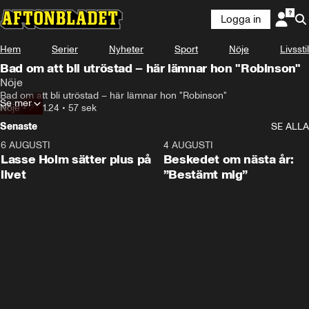
Logga in
Hem
Serier
Nyheter
Sport
Nöje
Livsstil
Bad om att bli utröstad – här lämnar hon "Robinson"
Nöje
Bad om att bli utröstad – här lämnar hon "Robinson"
Se mer
Nöje
•
21.11.24
•
57 sek
Senaste
SE ALLA
6 AUGUSTI
1:04
4 AUGUSTI
Lasse Holm sätter plus på
Beskedet om nästa år:
livet
”Bestämt mig”