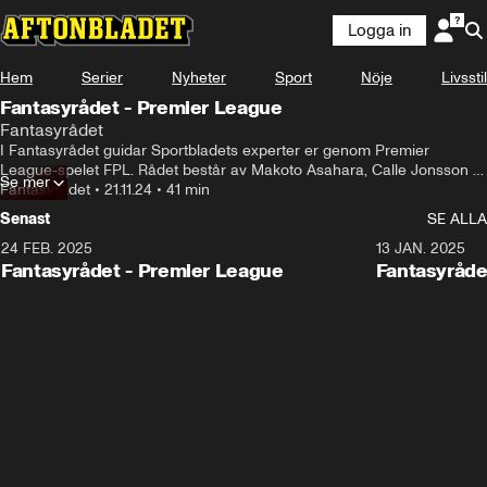
Logga in
Hem
Serier
Nyheter
Sport
Nöje
Livsstil
Fantasyrådet - Premier League
Fantasyrådet
I Fantasyrådet guidar Sportbladets experter er genom Premier 
League-spelet FPL. Rådet består av Makoto Asahara, Calle Jonsson 
Se mer
och Rani Amir. De svarar på era chattfrågor, visar upp sina elvor, tipsar 
Fantasyrådet
•
21.11.24
•
41 min
om måsten, kap och spelare att kränga.
Senast
SE ALLA
24 FEB. 2025
13 JAN. 2025
Fantasyrådet - Premier League
Fantasyråde