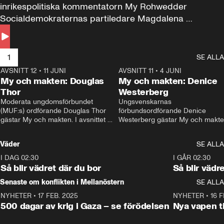
inrikespolitiska kommentatorn My Rohwedder 
Socialdemokraternas partiledare Magdalena 
Andersson till svars.
1
SE ALLA
AVSNITT 12
•
11 JUNI
26:27
AVSNITT 11
•
4 JUNI
2
My och makten: Douglas
My och makten: Denice
Thor
Westerberg
Moderata ungdomsförbundet 
Ungsvenskarnas 
(MUF:s) ordförande Douglas Thor 
förbundsordförande Denice 
gästar My och makten. I avsnittet 
Westerberg gästar My och makten.
diskuteras tonårsutvisningarna och 
avsnittet diskuteras migrationsfrå
hur Moderaterna ska locka väljare till 
och hur SD ska locka kvinnliga 
Väder
SE ALLA
valet i höst. 
väljare. 
I DAG 02:30
1:06
I GÅR 02:30
Så blir vädret där du bor
Så blir vädr
Senaste om konflikten i Mellanöstern
SE ALLA
NYHETER
•
17 FEB. 2025
0:45
NYHETER
•
16 F
500 dagar av krig i Gaza – se förödelsen
Nya vapen ti