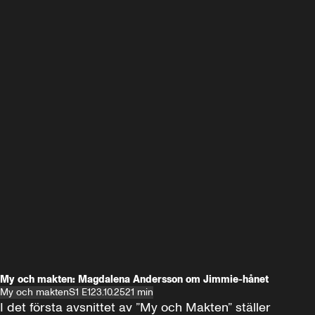
My och makten: Magdalena Andersson om Jimmie-hånet
My och makten
S1 E1
23.10.25
21 min
I det första avsnittet av ”My och Makten” ställer 