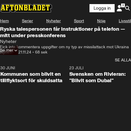
Logga in
Hem
Serier
Nyheter
Sport
Nöje
Livsstil
Ryska talespersonen får instruktioner på telefon —
mitt under presskonferens
Nyheter
Fick inte kommentera uppgifter om ny typ av missilattack mot Ukraina
Se mer
Nyheter
•
21.11.24
•
68 sek
SE ALLA
30 JUNI
1:24
23 JULI
Kommunen som blivit en
Svensken om Rivieran:
tillflyktsort för skuldsatta
"Blivit som Dubai"