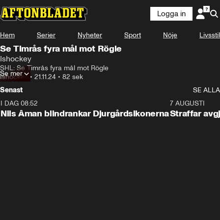
Logga in
Hem
Serier
Nyheter
Sport
Nöje
Livsstil
Se Timrås fyra mål mot Rögle
Ishockey
SHL: Se Timrås fyra mål mot Rögle
Se mer
Ishockey
•
21.11.24
•
82 sek
Senast
SE ALLA
I DAG 08:52
1:08
7 AUGUSTI
Nils Åman blindrankar Djurgårdsikonerna
Straffar avg