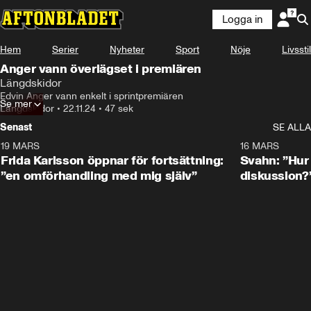
Logga in
Hem
Serier
Nyheter
Sport
Nöje
Livsstil
Anger vann överlägset i premiären
Längdskidor
Edvin Anger vann enkelt i sprintpremiären
Se mer
Längdskidor
•
22.11.24
•
47 sek
Senast
SE ALLA
19 MARS
0:26
16 MARS
Frida Karlsson öppnar för fortsättning:
Svahn: ”Hur 
”en omförhandling med mig själv”
diskussion?