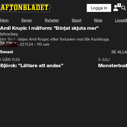
Logga in
Hem
Serier
Nyheter
Sport
Nöje
Livsstil
Amil Krupic i målform: ”Börjat skjuta mer”
Ishockey
Hör Södertäljes Amil Krupic efter förlusten mot Bik Karlskoga.
Se mer
Ishockey
•
22.11.24
•
110 sek
Senast
SE ALLA
I GÅR 11:33
2:08
3 JULI
Björck: ”Lättare att andas”
Monsterbud 