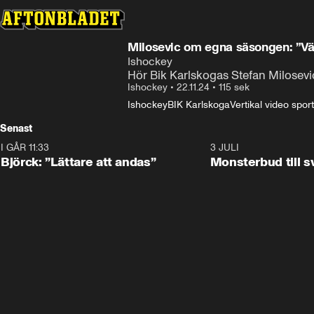
Milosevic om egna säsongen: ”Vä
Ishockey
Hör Bik Karlskogas Stefan Milosevic
Ishockey
•
22.11.24
•
115 sek
Ishockey
BIK Karlskoga
Vertikal video sport
Senast
I GÅR 11:33
2:08
3 JULI
Björck: ”Lättare att andas”
Monsterbud till 