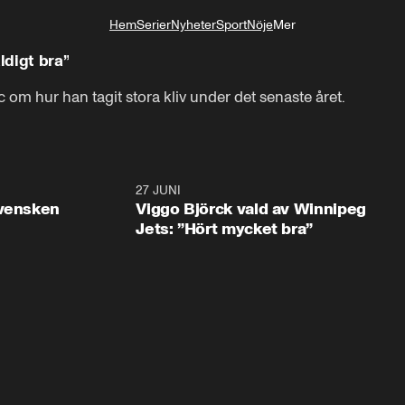
Hem
Serier
Nyheter
Sport
Nöje
Mer
Livsstil
ldigt bra”
 om hur han tagit stora kliv under det senaste året.
0:30
27 JUNI
0:4
svensken
Viggo Björck vald av Winnipeg
Jets: ”Hört mycket bra”