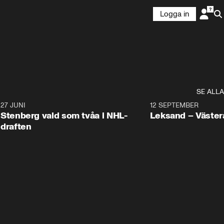
Logga in
SE ALLA
9
27 JUNI
0:49
12 SEPTEMBER
Plus
Stenberg vald som tvåa i NHL-
Leksand – Väster
draften