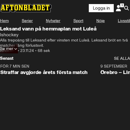
Logga in
Hem
Serier
Nyheter
Sport
Nöje
Livsstil
Leksand vann på hemmaplan mot Luleå
Ishockey
Alla trepoäng till Leksand efter vinsten mot Luleå. Leksand bröt en två 
matcher lång förlustsvit.
Se mer
Ishockey
•
23.11.24
•
68 sek
Senast
SE ALLA
FÖR 7 MIN SEN
2:19
9 SEPTEMBER
Plus
Straffar avgjorde årets första match
Örebro – Li