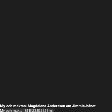
My och makten: Magdalena Andersson om Jimmie-hånet
My och makten
S1 E1
23.10.25
21 min