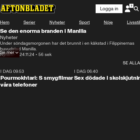
Logga in
Hem
Serier
Nyheter
Sport
Nöje
Livsstil
Se den enorma branden i Manilla
Nyheter
Under söndagsmorgonen har det brunnit i en kåkstad i Filippinernas 
huvudstad Manilla.
Se mer
Nyheter
•
24.11.24
•
56 sek
SE ALLA
I DAG 09:53
1:36
I DAG 06:40
Pourmokhtari: S smygfilmar
Sex dödade i skolskjutni
våra telefoner