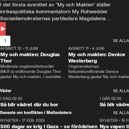
I det första avsnittet av ”My och Makten” ställer 
inrikespolitiska kommentatorn My Rohwedder 
Socialdemokraternas partiledare Magdalena 
Andersson till svars.
1
SE ALLA
AVSNITT 12
•
11 JUNI
26:27
AVSNITT 11
•
4 JUNI
2
My och makten: Douglas
My och makten: Denice
Thor
Westerberg
Moderata ungdomsförbundet 
Ungsvenskarnas 
(MUF:s) ordförande Douglas Thor 
förbundsordförande Denice 
gästar My och makten. I avsnittet 
Westerberg gästar My och makten.
diskuteras tonårsutvisningarna och 
avsnittet diskuteras migrationsfrå
hur Moderaterna ska locka väljare till 
och hur SD ska locka kvinnliga 
Väder
SE ALLA
valet i höst. 
väljare. 
I DAG 02:30
1:06
I GÅR 02:30
Så blir vädret där du bor
Så blir vädr
Senaste om konflikten i Mellanöstern
SE ALLA
NYHETER
•
17 FEB. 2025
0:45
NYHETER
•
16 F
500 dagar av krig i Gaza – se förödelsen
Nya vapen ti