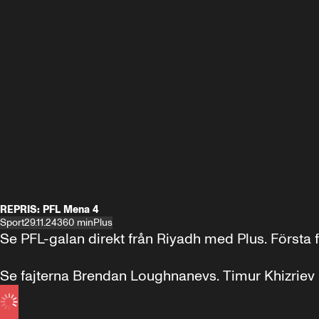
REPRIS: PFL Mena 4
Sport
29.11.24
360 min
Plus
Se PFL-galan direkt från Riyadh med Plus. Första faj
Se fajterna Brendan Loughnanevs. Timur Khizriev 