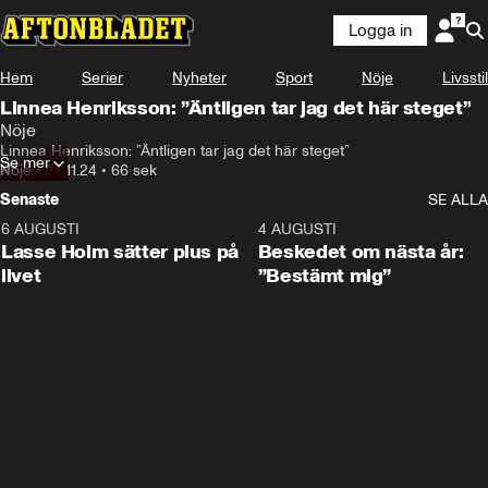
Logga in
Hem
Serier
Nyheter
Sport
Nöje
Livsstil
Linnea Henriksson: ”Äntligen tar jag det här steget”
Nöje
Linnea Henriksson: ”Äntligen tar jag det här steget”
Se mer
Nöje
•
26.11.24
•
66 sek
Senaste
SE ALLA
6 AUGUSTI
1:04
4 AUGUSTI
Lasse Holm sätter plus på
Beskedet om nästa år:
livet
”Bestämt mig”