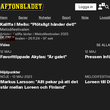
Logga in
Hem
Serier
Nyheter
Sport
Nöje
Livsstil
Kaliffa i Mello: ”Plötsligt händer det!”
Melodifestivalen
Artisten Kaliffa tävlar i Melodifestivalen 2025
Se mer
Melodifestivalen
•
26.11.24
•
97 sek
Video
SE ALLA
12 MAJ
1:04
12 MAJ
Favorittippade Akylas: ”Är galet”
Pressen infö
Höjdpunkter
NÖJE
•
13 MAJ 2023
18:32
MELODIFESTIV
Markus Larsson: "Allt pekar på att det
Loreen till 
står mellan Loreen och Finland"