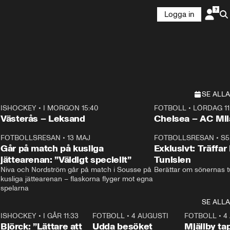
Logga in
SE ALLA
ISHOCKEY
•
I MORGON 15:40
FOTBOLL
•
LÖRDAG 11
Plus
Plus
Västerås – Leksand
Chelsea – AC M
3
FOTBOLLSRESAN
•
13 MAJ
33:19
FOTBOLLSRESAN
•
S5
Går på match på kusliga
Exklusivt: Träffar
jättearenan: ”Väldigt speciellt”
Tunisien
Niva och Nordström går på match i Sousse på 
Berättar om sönernas tu
kusliga jättearenan – flaskorna flyger mot egna 
spelarna 
SE ALLA
1
ISHOCKEY
•
I GÅR 11:33
2:08
FOTBOLL
•
4 AUGUSTI
0:21
FOTBOLL
•
4
Björck: ”Lättare att
Udda besöket
Mjällby t