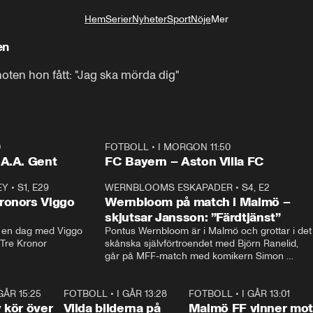
Hem
Serier
Nyheter
Sport
Nöje
Mer
Livsstil
en
oten hon fått: "Jag ska mörda dig"
0
FOTBOLL
•
I MORGON 11:50
Plus
.A.A. Gent
FC Bayern – Aston Villa FC
EY
•
S1, E29
17:38
WERNBLOOMS ESKAPADER
•
S4, E2
38:2
ronors Viggo
Wernbloom på match i Malmö –
skjutsar Jansson: ”Färdtjänst”
en dag med Viggo 
Pontus Wernbloom är i Malmö och grottar i det 
 Tre Kronor
skånska självförtroendet med Björn Ranelid, 
går på MFF-match med komikern Simon 
”Chippen” Svensson och hjälper skadade 
stjärnbacken Pontus Jansson hem. 
 GÅR 15:25
1:31
FOTBOLL
•
I GÅR 13:28
0:22
FOTBOLL
•
I GÅR 13:01
1:3
kör över
Vilda bilderna på
Malmö FF vinner mot