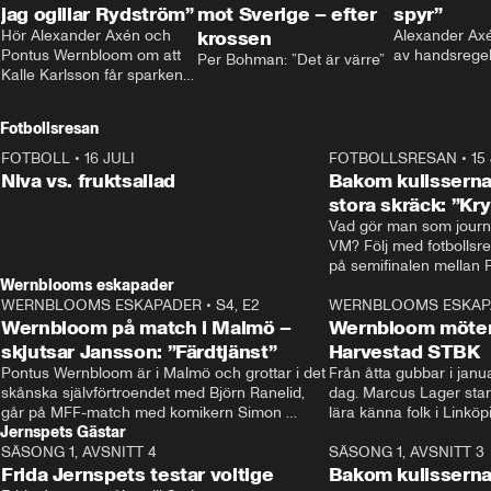
jag ogillar Rydström”
mot Sverige – efter
spyr”
Hör Alexander Axén och 
krossen
Alexander Axén
Pontus Wernbloom om att 
av handsrege
Per Bohman: ”Det är värre”
Kalle Karlsson får sparken 
från Bajen och att Henrik 
Rydström tar över
Fotbollsresan
FOTBOLL
•
16 JULI
0:44
FOTBOLLSRESAN
•
15
Niva vs. fruktsallad
Bakom kulisserna
stora skräck: ”Kr
Vad gör man som journa
VM? Följ med fotbollsr
Wernblooms eskapader
WERNBLOOMS ESKAPADER
•
S4, E2
38:23
WERNBLOOMS ESKAP
Wernbloom på match i Malmö –
Wernbloom möter
skjutsar Jansson: ”Färdtjänst”
Harvestad STBK
Pontus Wernbloom är i Malmö och grottar i det 
Från åtta gubbar i januar
skånska självförtroendet med Björn Ranelid, 
dag. Marcus Lager starta
går på MFF-match med komikern Simon 
lära känna folk i Linköp
Jernspets Gästar
”Chippen” Svensson och hjälper skadade 
STBK en institution – o
SÄSONG 1, AVSNITT 4
stjärnbacken Pontus Jansson hem. 
13:37
rakt in i värmen.
SÄSONG 1, AVSNITT 3
Frida Jernspets testar voltige
Bakom kulissern