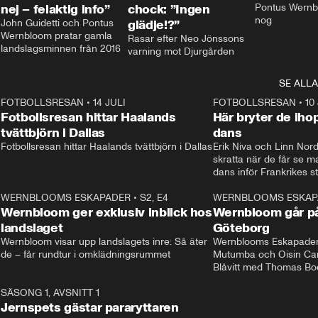
nej – felaktig info”
chock: ”Ingen
Pontus Wernbl
nog
John Guidetti och Pontus 
glädje!?”
Wernbloom pratar gamla 
Rasar efter Neo Jönssons 
landslagsminnen från 2016
varning mot Djurgården
SE ALLA
8
FOTBOLLSRESAN
•
14 JULI
41:35
FOTBOLLSRESAN
•
10
Fotbollsresan hittar Haalands
Här bryter de ih
tvättbjörn i Dallas
dans
Fotbollsresan hittar Haalands tvättbjörn i Dallas
Erik Niva och Linn Nord
skratta när de får se 
dans inför Frankrikes st
VM-kvartsfinalen. 
4
WERNBLOOMS ESKAPADER
•
S2, E4
24:20
WERNBLOOMS ESKAP
Plus
Wernbloom ger exklusiv inblick hos
Wernbloom går på
landslaget
Göteborg
Wernbloom visar upp landslagets inre: Så äter 
Wernblooms Eskapader:
de – får rundtur i omklädningsrummet
Mutumba och Oisin Cant
Blåvitt med Thomas Bo
0
SÄSONG 1, AVSNITT 1
25:12
Jernspets gästar pararyttaren