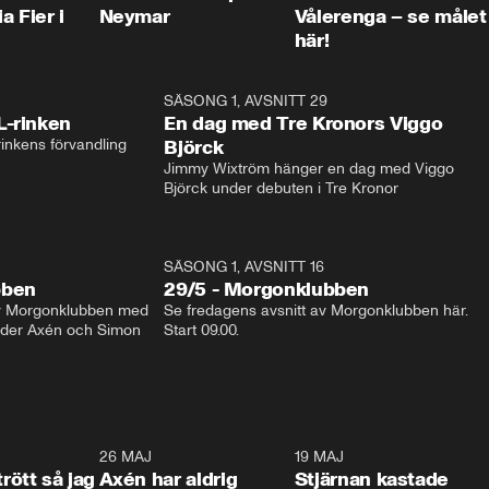
a Fier i
Neymar
Vålerenga – se målet
här!
1:04
SÄSONG 1, AVSNITT 29
17:3
L-rinken
En dag med Tre Kronors Viggo
inkens förvandling
Björck
Jimmy Wixtröm hänger en dag med Viggo 
Björck under debuten i Tre Kronor
SÄSONG 1, AVSNITT 16
bben
29/5 - Morgonklubben
av Morgonklubben med 
Se fredagens avsnitt av Morgonklubben här. 
nder Axén och Simon 
Start 09.00. 
0:30
26 MAJ
0:31
19 MAJ
0:4
trött så jag
Axén har aldrig
Stjärnan kastade