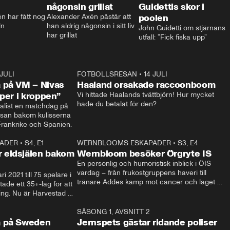
någonsin grillat
Guidettis skor i
 har fått nog 
Alexander Axén påstår att 
poolen
ln
han aldrig någonsin i sitt liv 
John Guidetti om stjärnans 
har grillat
utfall: ”Fick fiska upp”
 JULI
36:52
FOTBOLLSRESAN
•
14 JULI
0:3
 på VM – Nivas
Haaland orsakade raccoonboom
yper i kroppen”
Vi hittade Haalands tvättbjörn! Hur mycket 
hade du betalat för den?
list en matchdag på 
esan bakom kulisserna 
på semifinalen mellan Frankrike och Spanien. 
ADER
•
S4, E1
32:14
WERNBLOOMS ESKAPADER
•
S3, E4
33:1
Plus
 eldsjälen bakom
Wernbloom besöker Örgryte IS
En personlig och humoristisk inblick i ÖIS 
vardag – från frukostgruppens haveri till 
i 2021 till 75 spelare i 
tränare Addes kamp mot cancer och laget 
de ett 35+-lag för att 
som siktar mot Allsvenskan.
ing. Nu är Harvestad 
ch Wernbloom kliver 
14:14
SÄSONG 1, AVSNITT 2
24:5
a på Sweden
Jernspets gästar ridande poliser