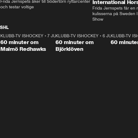
Frida Jernspets åker till Södertörn ryttarcenter 
International Ho
och testar voltige
Frida Jernspets får en 
kulisserna på Sweden In
Show
SHL
KLUBB-TV ISHOCKEY
1:02:53
•
7 JUNI
KLUBB-TV ISHOCKEY
1:00:59
•
6 JUNI
KLUBB-TV I
Plus
Plus
60 minuter om
60 minuter om
60 minute
Malmö Redhawks
Björklöven