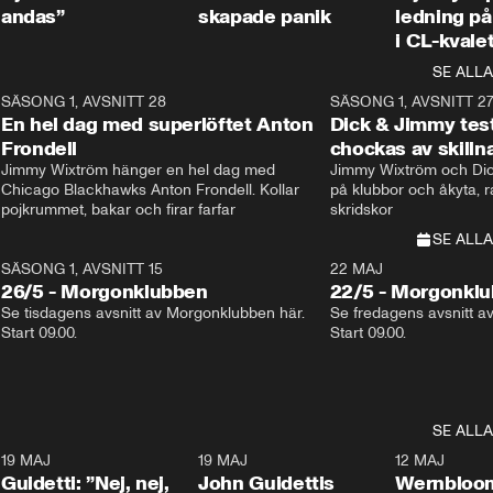
andas”
skapade panik
ledning på 
i CL-kvale
SE ALLA
8
SÄSONG 1, AVSNITT 28
20:38
SÄSONG 1, AVSNITT 2
Plus
En hel dag med superlöftet Anton
Dick & Jimmy test
Frondell
chockas av skill
Jimmy Wixtröm hänger en hel dag med 
Jimmy Wixtröm och Dick
Chicago Blackhawks Anton Frondell. Kollar 
på klubbor och åkyta, r
pojkrummet, bakar och firar farfar
skridskor 
SE ALLA
SÄSONG 1, AVSNITT 15
22 MAJ
26/5 - Morgonklubben
22/5 - Morgonkl
Se tisdagens avsnitt av Morgonklubben här. 
Se fredagens avsnitt a
Start 09.00. 
Start 09.00. 
SE ALLA
3
19 MAJ
0:39
19 MAJ
0:34
12 MAJ
Guidetti: ”Nej, nej,
John Guidettis
Wernbloom