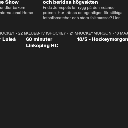
rse Show
och beridna högvakten
rundtur bakom 
Frida Jernspets tar rygg på den ridande 
ternational Horse 
polisen. Hur tränas de egentligen för stökiga 
fotbollsmatcher och stora folkmassor? Hon 
hälsar även på hos beridna högvakten, som 
den här dagen ska byta av högvakten, som 
SHOCKEY
1:00:28
•
22 MAJ
KLUBB-TV ISHOCKEY
vaktar slottet.
1:00:18
•
21 MAJ
HOCKEYMORGON
•
18 MAJ
Plus
r Luleå
60 minuter
18/5 - Hockeymorgo
Linköping HC