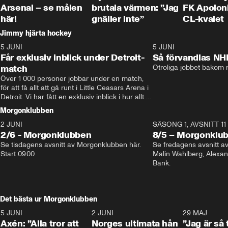
Arsenal – se målen
brutala värmen: ”Jag
FK Apoloni
här!
gnäller inte”
CL-kvalet
Jimmy hjärta hockey
5 JUNI
11:14
5 JUNI
Får exklusiv inblick under Detroit-
Så förvandlas NH
match
Otroliga jobbet bakom r
Över 1 000 personer jobbar under en match, 
för att få allt att gå runt i Little Ceasars Arena i 
Detroit. Vi har fått en exklusiv inblick i hur allt 
fungerar inför och under match i världens 
Morgonklubben
bästa hockeyliga
2 JUNI
SÄSONG 1, AVSNITT 11
2/6 - Morgonklubben
8/5 – Morgonklu
Se tisdagens avsnitt av Morgonklubben här. 
Se fredagens avsnitt 
Start 09.00. 
Malin Wahlberg, Alexa
Bank. 
Det bästa ur Morgonklubben
5 JUNI
0:44
2 JUNI
0:26
29 MAJ
Axén: ”Alla tror att
Norges ultimata hån
”Jag är så 