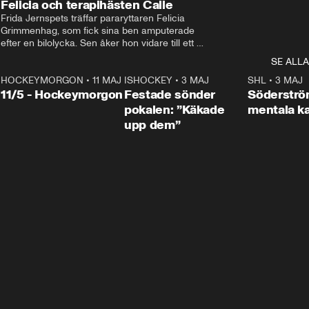
Felicia och terapihästen Calle
Frida Jernspets träffar pararyttaren Felicia 
Grimmenhag, som fick sina ben amputerade 
efter en bilolycka. Sen åker hon vidare till ett 
vård- och omsorgsboende med den 76 
SE ALLA
centimeter höga terapihästen Calle.
HOCKEYMORGON
•
11 MAJ
ISHOCKEY
•
3 MAJ
0:22
SHL
•
3 MAJ
n
11/5 - Hockeymorgon
Festade sönder
Söderströ
pokalen: ”Käkade
mentala 
upp dem”