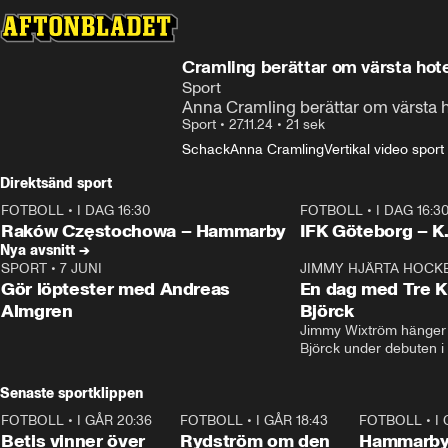
Cramling berättar om värsta hot
Sport
Anna Cramling berättar om värsta h
Sport
•
27.11.24
•
21 sek
Schack
Anna Cramling
Vertikal video sport
Direktsänd sport
FOTBOLL
•
I DAG 16:30
FOTBOLL
•
I DAG 16:3
Plus
Plus
Raków Częstochowa – Hammarby
IFK Göteborg – K
Nya avsnitt →
SPORT
•
7 JUNI
16:36
JIMMY HJÄRTA HOCK
Gör löptester med Andreas
En dag med Tre K
Almgren
Björck
Jimmy Wixtröm hänger 
Björck under debuten i
Senaste sportklippen
FOTBOLL
•
I GÅR 20:36
1:30
FOTBOLL
•
I GÅR 18:43
0:46
FOTBOLL
•
I
Betis vinner över
Rydström om den
Hammarby 