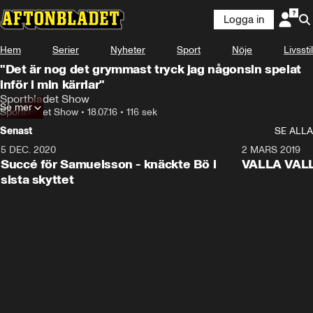
Logga in
Hem
Serier
Nyheter
Sport
Nöje
Livsstil
"Det är nog det grymmast tryck jag någonsin spelat
inför i min kärriar"
Sportbladet Show
Se mer
Sportbladet Show
•
18.07.16
•
116 sek
Senast
SE ALLA
5 DEC. 2020
1:01
2 MARS 2019
Succé för Samuelsson - knäckte Bö i
VALLA VALLA:
sista skyttet