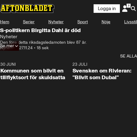
Logga in
Hem
Serier
Nyheter
Sport
Nöje
Livsstil
S-politikern Birgitta Dahl är död
Nyheter
Den före detta riksdagsledamoten blev 87 år.
Se mer
Nyheter
•
27.11.24
•
18 sek
SE ALLA
30 JUNI
1:24
23 JULI
Kommunen som blivit en
Svensken om Rivieran:
tillflyktsort för skuldsatta
"Blivit som Dubai"