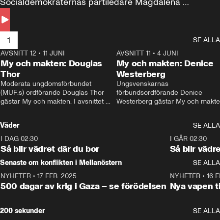
Socialdemokraternas partiledare Magdalena 
Andersson till svars.
1
SE ALLA
AVSNITT 12
•
11 JUNI
26:27
AVSNITT 11
•
4 JUNI
2
My och makten: Douglas
My och makten: Denice
Thor
Westerberg
Moderata ungdomsförbundet 
Ungsvenskarnas 
(MUF:s) ordförande Douglas Thor 
förbundsordförande Denice 
gästar My och makten. I avsnittet 
Westerberg gästar My och makten.
diskuteras tonårsutvisningarna och 
avsnittet diskuteras migrationsfrå
hur Moderaterna ska locka väljare till 
och hur SD ska locka kvinnliga 
Väder
SE ALLA
valet i höst. 
väljare. 
I DAG 02:30
1:06
I GÅR 02:30
Så blir vädret där du bor
Så blir vädr
Senaste om konflikten i Mellanöstern
SE ALLA
NYHETER
•
17 FEB. 2025
0:45
NYHETER
•
16 F
500 dagar av krig i Gaza – se förödelsen
Nya vapen ti
200 sekunder
SE ALLA