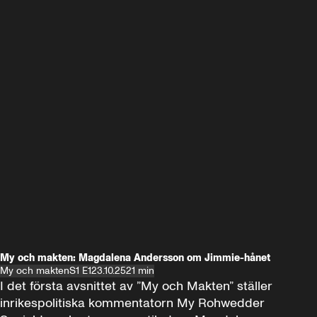
My och makten: Magdalena Andersson om Jimmie-hånet
My och makten
S1 E1
23.10.25
21 min
I det första avsnittet av ”My och Makten” ställer 
inrikespolitiska kommentatorn My Rohwedder 