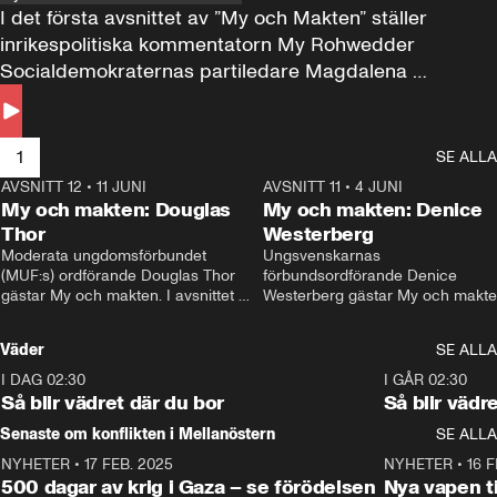
I det första avsnittet av ”My och Makten” ställer 
inrikespolitiska kommentatorn My Rohwedder 
Socialdemokraternas partiledare Magdalena 
Andersson till svars.
1
SE ALLA
AVSNITT 12
•
11 JUNI
26:27
AVSNITT 11
•
4 JUNI
2
My och makten: Douglas
My och makten: Denice
Thor
Westerberg
Moderata ungdomsförbundet 
Ungsvenskarnas 
(MUF:s) ordförande Douglas Thor 
förbundsordförande Denice 
gästar My och makten. I avsnittet 
Westerberg gästar My och makten.
diskuteras tonårsutvisningarna och 
avsnittet diskuteras migrationsfrå
hur Moderaterna ska locka väljare till 
och hur SD ska locka kvinnliga 
Väder
SE ALLA
valet i höst. 
väljare. 
I DAG 02:30
1:06
I GÅR 02:30
Så blir vädret där du bor
Så blir vädr
Senaste om konflikten i Mellanöstern
SE ALLA
NYHETER
•
17 FEB. 2025
0:45
NYHETER
•
16 F
500 dagar av krig i Gaza – se förödelsen
Nya vapen ti