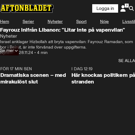
Logga in
Hem
Serier
Nyheter
Sport
Nöje
Livsstil
Fayrouz inifrån Libanon: "Litar inte på vapenvilan"
Nyheter
Israel anklagar Hizbollah att bryta vapenvilan: Fayrouz Ramadan, som 
bor i Beirut, är inte förvånad över uppgifterna.
Se mer
Nyheter
•
28.11.24
•
4 min
SE ALLA
FÖR 17 MIN SEN
0:42
I DAG 12:19
Dramatiska scenen – med
Här knockas politikern p
mirakulöst slut
stranden