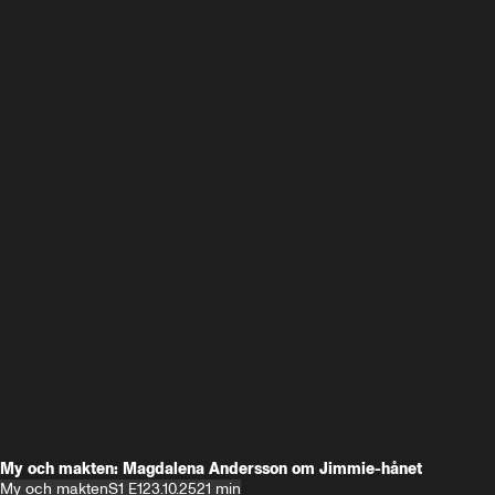
My och makten: Magdalena Andersson om Jimmie-hånet
My och makten
S1 E1
23.10.25
21 min