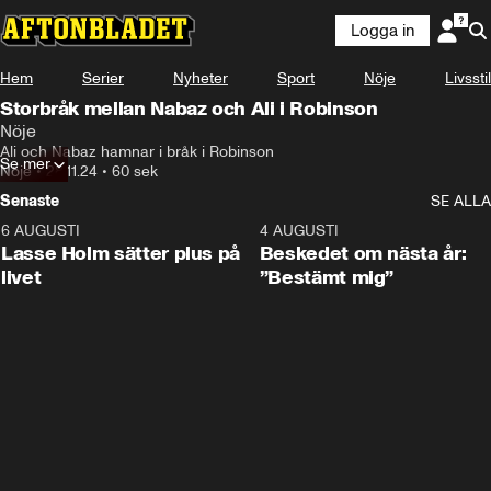
Logga in
Hem
Serier
Nyheter
Sport
Nöje
Livsstil
Storbråk mellan Nabaz och Ali i Robinson
Nöje
Ali och Nabaz hamnar i bråk i Robinson
Se mer
Nöje
•
28.11.24
•
60 sek
Senaste
SE ALLA
6 AUGUSTI
1:04
4 AUGUSTI
Lasse Holm sätter plus på
Beskedet om nästa år:
livet
”Bestämt mig”