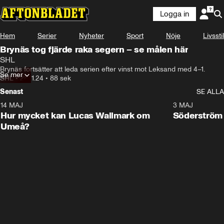
Logga in
Hem
Serier
Nyheter
Sport
Nöje
Livsstil
Brynäs tog fjärde raka segern – se målen här
SHL
Brynäs fortsätter att leda serien efter vinst mot Leksand med 4–1.
Se mer
SHL
•
28.11.24
•
88 sek
Senast
SE ALLA
14 MAJ
1:18
3 MAJ
Plus
Hur mycket kan Lucas Wallmark om
Söderström
Umeå?