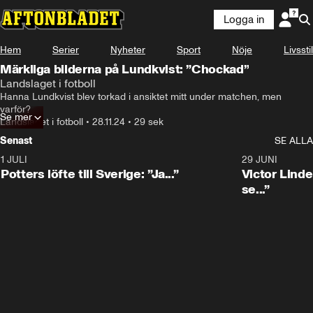
Logga in
Hem
Serier
Nyheter
Sport
Nöje
Livsstil
Märkliga bilderna på Lundkvist: ”Chockad”
Landslaget i fotboll
Hanna Lundkvist blev torkad i ansiktet mitt under matchen, men 
varför?
Se mer
Landslaget i fotboll
•
28.11.24
•
29 sek
Senast
SE ALLA
1 JULI
0:30
29 JUNI
Potters löfte till Sverige: ”Ja...”
Victor Lindel
se...”