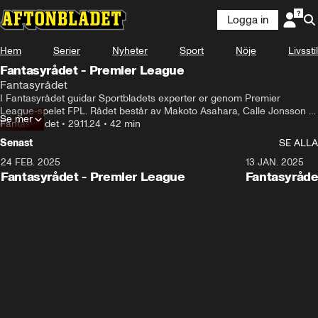
Logga in
Hem
Serier
Nyheter
Sport
Nöje
Livsstil
Fantasyrådet - Premier League
Fantasyrådet
I Fantasyrådet guidar Sportbladets experter er genom Premier 
League-spelet FPL. Rådet består av Makoto Asahara, Calle Jonsson 
Se mer
och gästexpert Jonas Olsson. De svarar på era chattfrågor, visar upp 
Fantasyrådet
•
29.11.24
•
42 min
sina elvor, tipsar om måsten, kap och spelare att kränga.
Senast
SE ALLA
24 FEB. 2025
13 JAN. 2025
Fantasyrådet - Premier League
Fantasyråde