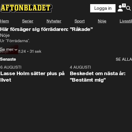
Logga in
Hem
Serier
Nyheter
Sport
Nöje
Livsstil
Här försäger sig förrädaren: ”Råkade”
Nöje
Ur ”Förrädarna”. 

Se mer
Sänds på TV4 och TV4 Play.
Nöje
•
29.11.24
•
31 sek
Senaste
SE ALLA
6 AUGUSTI
1:04
4 AUGUSTI
Lasse Holm sätter plus på
Beskedet om nästa år:
livet
”Bestämt mig”